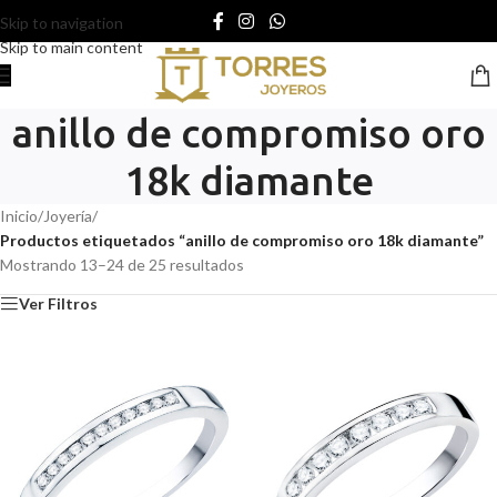
Skip to navigation
Skip to main content
anillo de compromiso oro
18k diamante
Inicio
/
Joyería
/
Productos etiquetados “anillo de compromiso oro 18k diamante”
Mostrando 13–24 de 25 resultados
Ver Filtros