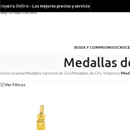
Skip to navigation
Joyeria Online - Los mejores precios y servicio
Skip to main content
BODA Y COMPROMISO
CRUCE
Medallas d
Inicio
/
Joyería
/
Medallas Santoral de Oro
/
Medallas de Oro Vírgenes
/
Meda
Ver Filtros