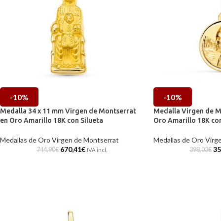
-10%
-10%
Medalla 34 x 11 mm Virgen de Montserrat
Medalla Virgen de M
en Oro Amarillo 18K con Silueta
Oro Amarillo 18K con
Medallas de Oro Virgen de Montserrat
Medallas de Oro Virg
670,41
€
35
744,90
€
398,03
€
IVA incl.