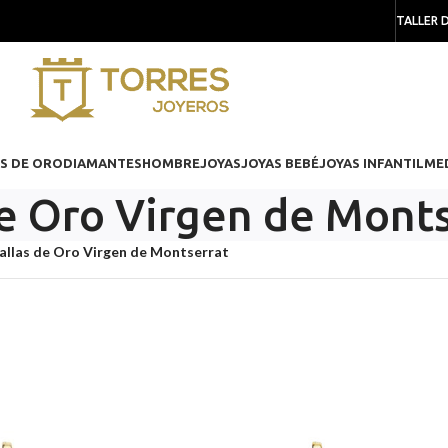
TALLER 
S DE ORO
DIAMANTES
HOMBRE
JOYAS
JOYAS BEBÉ
JOYAS INFANTIL
ME
e Oro Virgen de Monts
llas de Oro Virgen de Montserrat