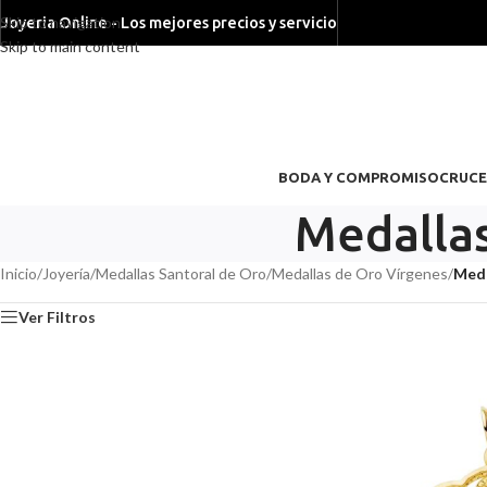
Skip to navigation
Joyeria Online - Los mejores precios y servicio
Skip to main content
BODA Y COMPROMISO
CRUCE
Medallas
Inicio
/
Joyería
/
Medallas Santoral de Oro
/
Medallas de Oro Vírgenes
/
Meda
Ver Filtros