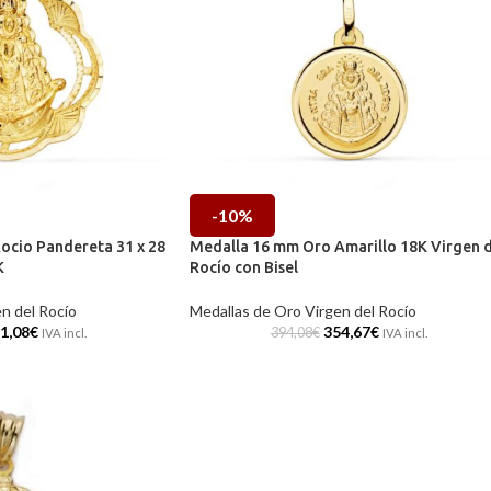
-10%
ocio Pandereta 31 x 28
Medalla 16 mm Oro Amarillo 18K Virgen d
K
Rocío con Bisel
n del Rocío
Medallas de Oro Virgen del Rocío
1,08
€
354,67
€
394,08
€
IVA incl.
IVA incl.