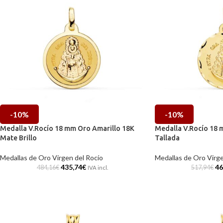
-10%
-10%
Medalla V.Rocío 18 mm Oro Amarillo 18K
Medalla V.Rocío 18 
Mate Brillo
Tallada
Medallas de Oro Virgen del Rocío
Medallas de Oro Virge
435,74
€
46
484,16
€
517,94
€
IVA incl.