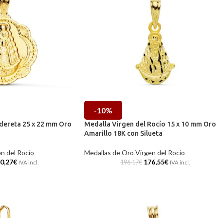
-10%
dereta 25 x 22 mm Oro
Medalla Virgen del Rocío 15 x 10 mm Oro
Amarillo 18K con Silueta
n del Rocío
Medallas de Oro Virgen del Rocío
0,27
€
176,55
€
196,17
€
IVA incl.
IVA incl.