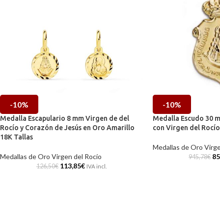
-10%
-10%
Medalla Escapulario 8 mm Virgen de del
Medalla Escudo 30 m
Rocío y Corazón de Jesús en Oro Amarillo
con Virgen del Rocío
18K Tallas
Medallas de Oro Virge
Medallas de Oro Virgen del Rocío
85
945,78
€
113,85
€
126,50
€
IVA incl.