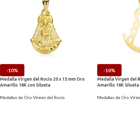
-10%
-10%
Medalla Virgen del Rocío 20 x 15 mm Oro
Medalla Virgen del 
Amarillo 18K con Silueta
Amarillo 18K Silueta
Medallas de Oro Virgen del Rocío
Medallas de Oro Virge
273,60
€
13
304,00
€
147,42
€
IVA incl.