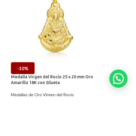
-10%
Medalla Virgen del Rocío 25 x 20 mm Oro
Amarillo 18K con Silueta
Medallas de Oro Virgen del Rocío
537,08
€
596,75
€
IVA incl.