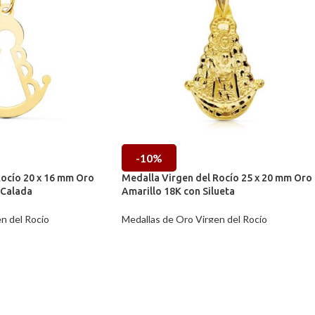
-10%
Rocío 20 x 16 mm Oro
Medalla Virgen del Rocío 25 x 20 mm Oro
 Calada
Amarillo 18K con Silueta
n del Rocío
Medallas de Oro Virgen del Rocío
2,68
€
456,00
€
506,67
€
IVA incl.
IVA incl.