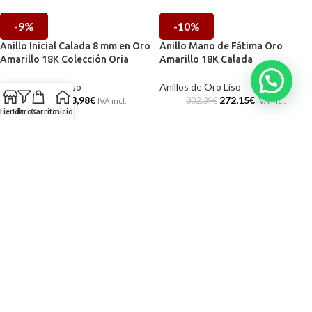
-9%
-10%
Anillo Inicial Calada 8 mm en Oro
Anillo Mano de Fátima Oro
Amarillo 18K Colección Oria
Amarillo 18K Calada
Anillos de Oro Liso
Anillos de Oro Liso
343,98
€
272,15
€
377,09
€
302,39
€
IVA incl.
IVA incl.
Tienda
Filtros
Carrito
Inicio
-10%
-10%
Anillo Oro Amarillo 18 Quilates 7
Anillo Semanario Oro Amarillo