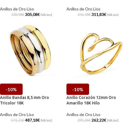
Anillos de Oro Liso
Anillos de Oro Liso
305,08
€
311,83
€
338,98
€
346,48
€
IVA incl.
IVA incl.
-10%
-10%
Anillo Bandas 8,5 mm Oro
Anillo Corazón 12mm Oro
Tricolor 18K
Amarillo 18K Hilo
Anillos de Oro Liso
Anillos de Oro Liso
487,18
€
262,22
€
541,31
€
291,36
€
IVA incl.
IVA incl.