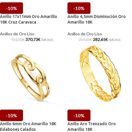
-10%
-10%
Anillo 17x11mm Oro Amarillo
Anillo 4,5mm Disminución Oro
18K Cruz Caravaca
Amarillo 18K
Anillos de Oro Liso
Anillos de Oro Liso
370,73
€
282,65
€
411,92
€
314,05
€
IVA incl.
IVA incl.
-10%
-10%
Anillo 6mm Oro Amarillo 18K
Anillo Aro Trenzado Oro
Eslabones Calados
Amarillo 18K