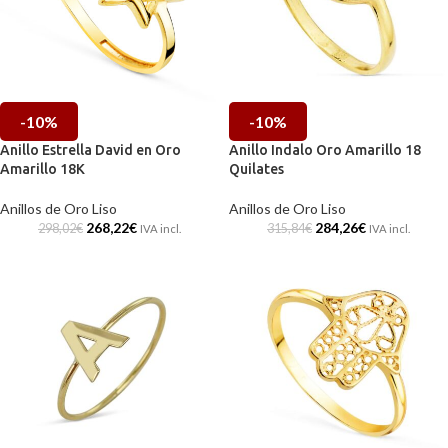
-10%
-10%
Anillo Estrella David en Oro
Anillo Indalo Oro Amarillo 18
Amarillo 18K
Quilates
Anillos de Oro Liso
Anillos de Oro Liso
268,22
€
284,26
€
298,02
€
315,84
€
IVA incl.
IVA incl.