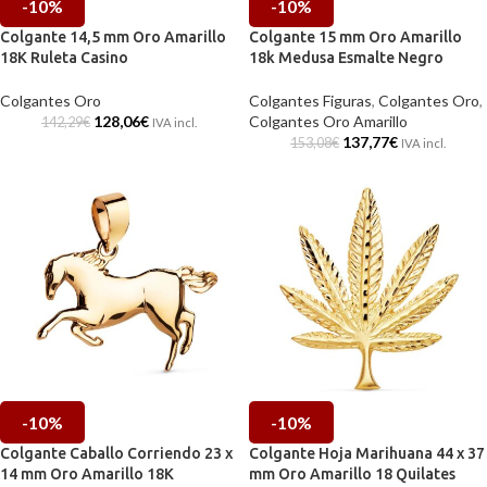
-10%
-10%
Colgante 14,5 mm Oro Amarillo
Colgante 15 mm Oro Amarillo
18K Ruleta Casino
18k Medusa Esmalte Negro
Colgantes Oro
Colgantes Figuras
,
Colgantes Oro
,
128,06
€
Colgantes Oro Amarillo
142,29
€
IVA incl.
137,77
€
153,08
€
IVA incl.
-10%
-10%
Colgante Caballo Corriendo 23 x
Colgante Hoja Marihuana 44 x 37
14 mm Oro Amarillo 18K
mm Oro Amarillo 18 Quilates