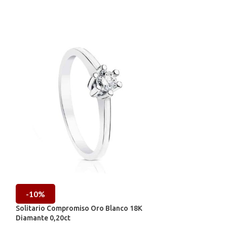
-10%
-10%
Solitario Compromiso Oro Blanco 18K
Solitario Compr
Diamante 0,20ct
Diamante 0,10 ct