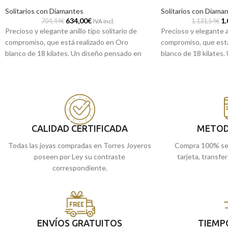
Solitarios con Diamantes
Solitarios con Diama
634,00
€
1.
704,44
€
1.131,54
€
IVA incl.
Precioso y elegante anillo tipo solitario de
Precioso y elegante an
compromiso, que está realizado en Oro
compromiso, que está
blanco de 18 kilates. Un diseño pensado en
blanco de 18 kilates.
ser único, que está formado por elegante
tablón cruzado pensa
Diamante central engastado en seis garras
está formado por ele
por un total de 0,10 ct. Un anillo que tendrás
engastado en cuatro 
y acompañará para toda la vida, con el que no
total de 0,20 ct. Un a
tendrás que preocuparte al llevarlo y
acompañará para toda 
recordarás ese día tan especial cada vez que
recordarás ese día ta
CALIDAD CERTIFICADA
METOD
lo mires.
lo mires.
Todas las joyas compradas en Torres Joyeros
Compra 100% se
Recógelo en nuestras tiendas de Málaga, o
Recógelo en nuestra
poseen por Ley su contraste
tarjeta, transfe
si lo prefieres, haz el pedido online y te lo
si lo prefieres, haz e
correspondiente.
enviamos a casa.
enviamos a casa.
ENVÍOS GRATUITOS
TIEMP