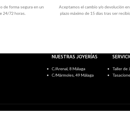
do de forma segura en un
Aceptamos el cambio y/o devolución en
e 24/72 horas.
plazo máximo de 15 días tras ser recibi
NUESTRAS JOYERÍAS
SERVIC
C/Arenal, 8 Málaga
Taller de
C/Mármoles, 49 Málaga
Tasacione