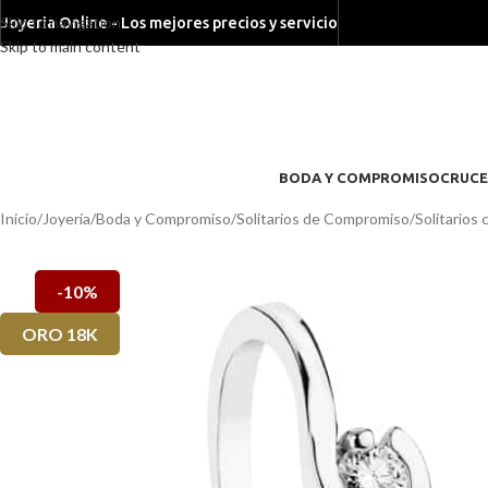
Skip to navigation
Joyeria Online - Los mejores precios y servicio
Skip to main content
BODA Y COMPROMISO
CRUCE
Inicio
/
Joyería
/
Boda y Compromiso
/
Solitarios de Compromiso
/
Solitarios
-10%
ORO 18K