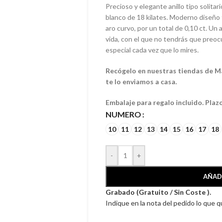
Precioso y elegante anillo tipo solita
blanco de 18 kilates. Moderno diseño
aro curvo, por un total de 0,10 ct. Un
vida, con el que no tendrás que preocu
especial cada vez que lo mires.
Recógelo en nuestras tiendas de Mála
te lo enviamos a casa.
Embalaje para regalo incluido. Plaz
NUMERO
10
11
12
13
14
15
16
17
18
-
+
AÑAD
Grabado (Gratuito / Sin Coste ).
Indique en la nota del pedido lo que 