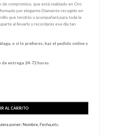
rio de compromiso, que está realizado en Oro
 formado por elegante Diamante recogido en
 anillo que tendrás y acompañará para toda la
parte al llevarlo y recordarás ese día tan
ga, o si lo prefieres, haz el pedido online y
o de entrega 24-72 horas
IR AL CARRITO
quiera poner: Nombre, Fecha,etc.