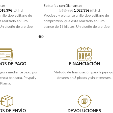
ntes
Solitarios con Diamantes
018,39
€
1.022,33
€
1.135,92
€
IVA incl.
IVA incl.
illo tipo solitario de
Precioso y elegante anillo tipo solitario de
 realizado en Oro
compromiso, que está realizado en Oro
 Un diseño de aro tipo
blanco de 18 kilates. Un diseño de aro tipo
do en ser único, que
tablón pensado en ser único, que está
gante Diamante central
formado por elegante Diamante central
robustas garras por un
engastado en cuatro robustas garras por un
nillo que tendrás y
total de 0,20 ct. Un anillo que tendrás y
la vida, con el que
acompañará para toda la vida, con el que no
n especial cada vez que
tendrás que preocuparte al llevarlo y
OS DE PAGO
FINANCIACIÓN
recordarás ese día tan especial cada vez que
lo mires.
gura mediante pago por
Método de financiación para la joya q
s tiendas de Málaga, o
rencia bancaria, Paypal y
desees en 3 plazos y sin intereses.
l pedido online y te lo
Recógelo en nuestras tiendas de Málaga,
Klarna.
si lo prefieres, haz el pedido online y te lo
enviamos a casa.
OS DE ENVÍO
DEVOLUCIONES