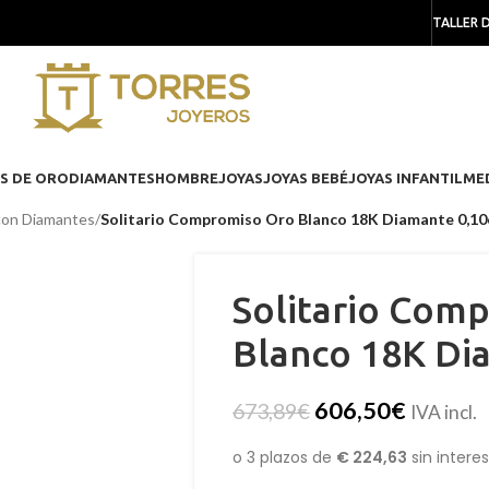
TALLER 
S DE ORO
DIAMANTES
HOMBRE
JOYAS
JOYAS BEBÉ
JOYAS INFANTIL
ME
 con Diamantes
/
Solitario Compromiso Oro Blanco 18K Diamante 0,10
Solitario Com
Blanco 18K Di
606,50
€
673,89
€
IVA incl.