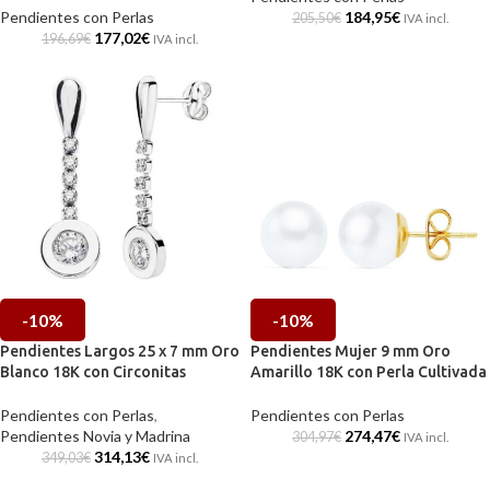
Pendientes con Perlas
184,95
€
205,50
€
IVA incl.
177,02
€
196,69
€
IVA incl.
-10%
-10%
Pendientes Largos 25 x 7 mm Oro
Pendientes Mujer 9 mm Oro
Blanco 18K con Circonitas
Amarillo 18K con Perla Cultivada
Pendientes con Perlas
,
Pendientes con Perlas
Pendientes Novia y Madrina
274,47
€
304,97
€
IVA incl.
314,13
€
349,03
€
IVA incl.