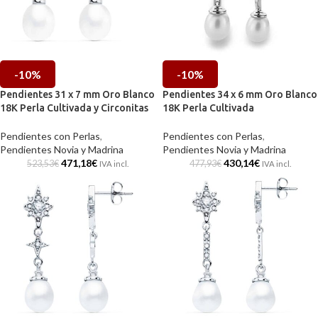
-10%
-10%
Pendientes 31 x 7 mm Oro Blanco
Pendientes 34 x 6 mm Oro Blanco
18K Perla Cultivada y Circonitas
18K Perla Cultivada
Pendientes con Perlas
,
Pendientes con Perlas
,
Pendientes Novia y Madrina
Pendientes Novia y Madrina
471,18
€
430,14
€
523,53
€
477,93
€
IVA incl.
IVA incl.