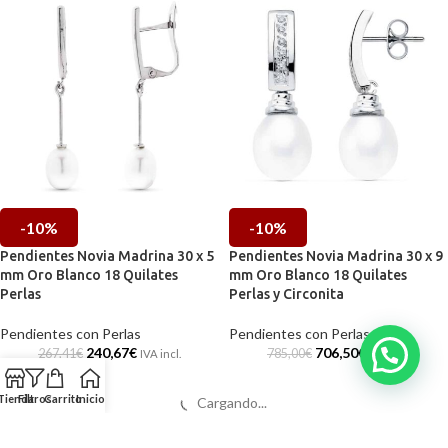
-10%
-10%
Pendientes Novia Madrina 30 x 5
Pendientes Novia Madrina 30 x 9
mm Oro Blanco 18 Quilates
mm Oro Blanco 18 Quilates
Perlas
Perlas y Circonita
Pendientes con Perlas
Pendientes con Perlas
240,67
€
706,50
€
267,41
€
785,00
€
IVA incl.
IVA incl.
Tienda
Filtros
Carrito
Inicio