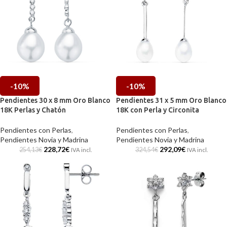
-10%
-10%
Pendientes 30 x 8 mm Oro Blanco
Pendientes 31 x 5 mm Oro Blanco
18K Perlas y Chatón
18K con Perla y Circonita
Pendientes con Perlas
,
Pendientes con Perlas
,
Pendientes Novia y Madrina
Pendientes Novia y Madrina
228,72
€
292,09
€
254,13
€
324,54
€
IVA incl.
IVA incl.