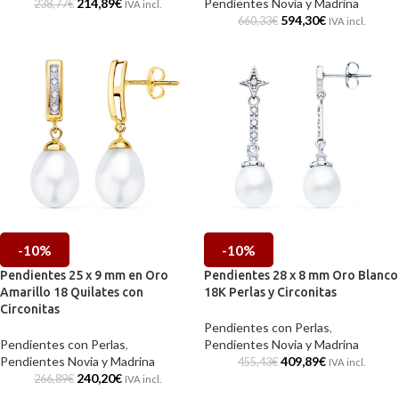
214,89
€
Pendientes Novia y Madrina
238,77
€
IVA incl.
594,30
€
660,33
€
IVA incl.
-10%
-10%
Pendientes 25 x 9 mm en Oro
Pendientes 28 x 8 mm Oro Blanco
Amarillo 18 Quilates con
18K Perlas y Circonitas
Circonitas
Pendientes con Perlas
,
Pendientes con Perlas
,
Pendientes Novia y Madrina
Pendientes Novia y Madrina
409,89
€
455,43
€
IVA incl.
240,20
€
266,89
€
IVA incl.