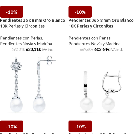
-10%
-10%
Pendientes 35 x 8 mm Oro Blanco
Pendientes 36 x 8 mm Oro Blanco
18K Perlas y Circonitas
18K Perlas y Circonitas
Pendientes con Perlas
,
Pendientes con Perlas
,
Pendientes Novia y Madrina
Pendientes Novia y Madrina
623,11
€
602,64
€
692,34
€
669,60
€
IVA incl.
IVA incl.
-10%
-10%