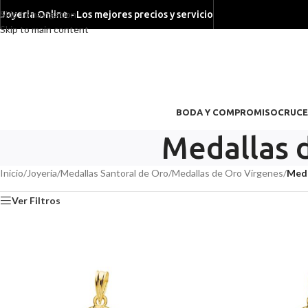
Skip to navigation
Joyeria Online - Los mejores precios y servicio
Skip to main content
BODA Y COMPROMISO
CRUCE
Medallas 
Inicio
/
Joyería
/
Medallas Santoral de Oro
/
Medallas de Oro Vírgenes
/
Meda
Ver Filtros