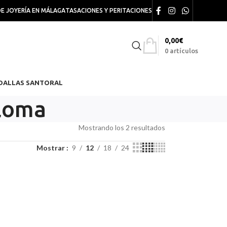
DE JOYERÍA EN MÁLAGA
TASACIONES Y PERITACIONES
0,00
€
0
artículos
DALLAS SANTORAL
aloma
Mostrando los 2 resultados
Mostrar
9
12
18
24