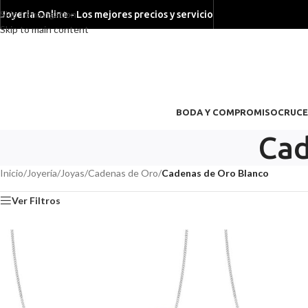
Skip to navigation
Joyeria Online - Los mejores precios y servicio
Skip to main content
BODA Y COMPROMISO
CRUCE
Cad
Inicio
/
Joyería
/
Joyas
/
Cadenas de Oro
/
Cadenas de Oro Blanco
Ver Filtros