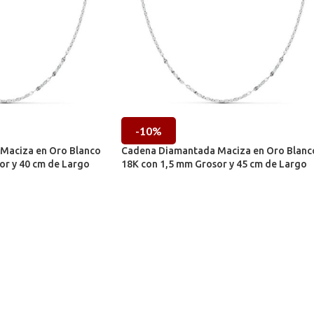
-10%
Maciza en Oro Blanco
Cadena Diamantada Maciza en Oro Blanc
or y 40 cm de Largo
18K con 1,5 mm Grosor y 45 cm de Largo
co
Cadenas de Oro Blanco
8,05
€
406,79
€
451,99
€
IVA incl.
IVA incl.