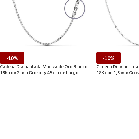
-10%
-10%
Cadena Diamantada Maciza de Oro Blanco
Cadena Diamantada 
18K con 2 mm Grosor y 45 cm de Largo
18K con 1,5 mm Gros
Cadenas de Oro Blanco
Cadenas de Oro Blan
542,96
€
36
603,29
€
408,94
€
IVA incl.