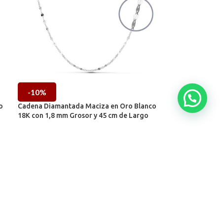
-10%
o
Cadena Diamantada Maciza en Oro Blanco
18K con 1,8 mm Grosor y 45 cm de Largo
Cadenas de Oro Blanco
271,19
€
301,32
€
IVA incl.