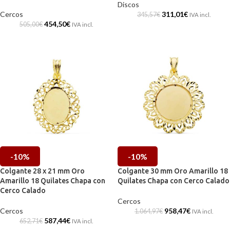
Discos
Cercos
311,01
€
345,57
€
IVA incl.
454,50
€
505,00
€
IVA incl.
-10%
-10%
Colgante 28 x 21 mm Oro
Colgante 30 mm Oro Amarillo 18
Amarillo 18 Quilates Chapa con
Quilates Chapa con Cerco Calado
Cerco Calado
Cercos
Cercos
958,47
€
1.064,97
€
IVA incl.
587,44
€
652,71
€
IVA incl.