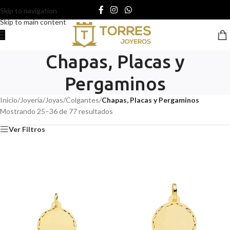
Skip to navigation
Skip to main content
Chapas, Placas y
Pergaminos
Inicio
/
Joyería
/
Joyas
/
Colgantes
/
Chapas, Placas y Pergaminos
Mostrando 25–36 de 77 resultados
Ver Filtros