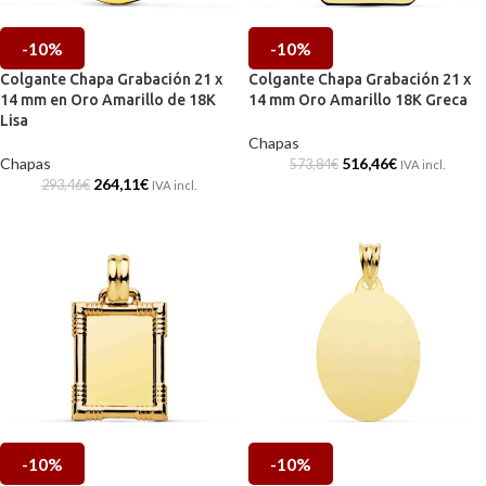
-10%
-10%
Colgante Chapa Grabación 21 x
Colgante Chapa Grabación 21 x
14 mm en Oro Amarillo de 18K
14 mm Oro Amarillo 18K Greca
Lisa
Chapas
Chapas
516,46
€
573,84
€
IVA incl.
264,11
€
293,46
€
IVA incl.
-10%
-10%