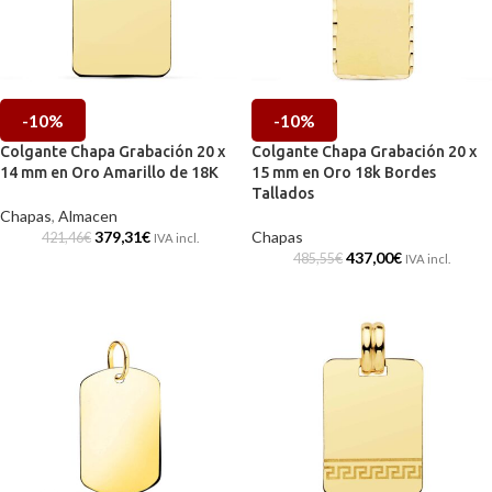
-10%
-10%
Colgante Chapa Grabación 20 x
Colgante Chapa Grabación 20 x
14 mm en Oro Amarillo de 18K
15 mm en Oro 18k Bordes
Tallados
Chapas
,
Almacen
379,31
€
Chapas
421,46
€
IVA incl.
437,00
€
485,55
€
IVA incl.