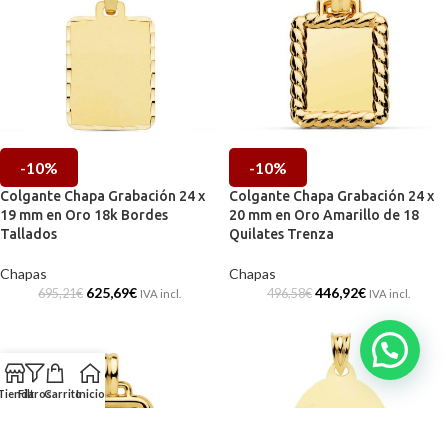
-10%
-10%
Colgante Chapa Grabación 24 x
Colgante Chapa Grabación 24 x
19 mm en Oro 18k Bordes
20 mm en Oro Amarillo de 18
Tallados
Quilates Trenza
Chapas
Chapas
625,69
€
446,92
€
695,21
€
496,58
€
IVA incl.
IVA incl.
Tienda
Filtros
Carrito
Inicio