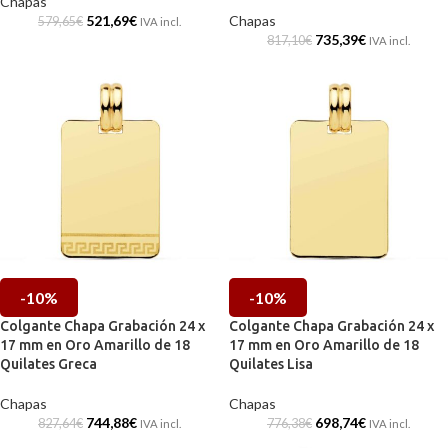
Chapas
521,69
€
Chapas
579,65
€
IVA incl.
735,39
€
817,10
€
IVA incl.
-10%
-10%
Colgante Chapa Grabación 24 x
Colgante Chapa Grabación 24 x
17 mm en Oro Amarillo de 18
17 mm en Oro Amarillo de 18
Quilates Greca
Quilates Lisa
Chapas
Chapas
744,88
€
698,74
€
827,64
€
776,38
€
IVA incl.
IVA incl.