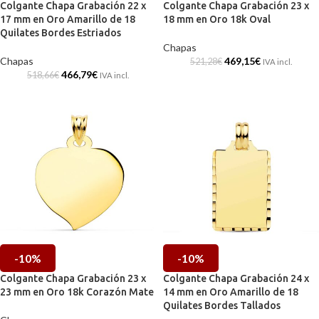
Colgante Chapa Grabación 22 x
Colgante Chapa Grabación 23 x
17 mm en Oro Amarillo de 18
18 mm en Oro 18k Oval
Quilates Bordes Estriados
Chapas
Chapas
469,15
€
521,28
€
IVA incl.
466,79
€
518,66
€
IVA incl.
-10%
-10%
Colgante Chapa Grabación 23 x
Colgante Chapa Grabación 24 x
23 mm en Oro 18k Corazón Mate
14 mm en Oro Amarillo de 18
Quilates Bordes Tallados