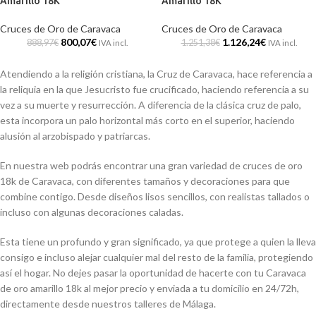
Amarillo 18K
Amarillo 18K
Cruces de Oro de Caravaca
Cruces de Oro de Caravaca
800,07
€
1.126,24
€
888,97
€
1.251,38
€
IVA incl.
IVA incl.
Atendiendo a la religión cristiana, la Cruz de Caravaca, hace referencia a
la reliquia en la que Jesucristo fue crucificado, haciendo referencia a su
vez a su muerte y resurrección. A diferencia de la clásica cruz de palo,
esta incorpora un palo horizontal más corto en el superior, haciendo
alusión al arzobispado y patriarcas.
En nuestra web podrás encontrar una gran variedad de cruces de oro
18k de Caravaca, con diferentes tamaños y decoraciones para que
combine contigo. Desde diseños lisos sencillos, con realistas tallados o
incluso con algunas decoraciones caladas.
Esta tiene un profundo y gran significado, ya que protege a quien la lleva
consigo e incluso alejar cualquier mal del resto de la familia, protegiendo
así el hogar. No dejes pasar la oportunidad de hacerte con tu Caravaca
de oro amarillo 18k al mejor precio y enviada a tu domicilio en 24/72h,
directamente desde nuestros talleres de Málaga.