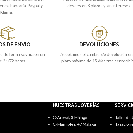
rencia bancaria, Paypal y
desees en 3 plazos y sin intereses.
Klarna.
OS DE ENVÍO
DEVOLUCIONES
do de forma segura en un
Aceptamos el cambio y/o devolución en
e 24/72 horas.
plazo máximo de 15 días tras ser recibi
NUESTRAS JOYERÍAS
SERVIC
C/Arenal, 8 Málaga
Taller de
C/Mármoles, 49 Málaga
Tasacione