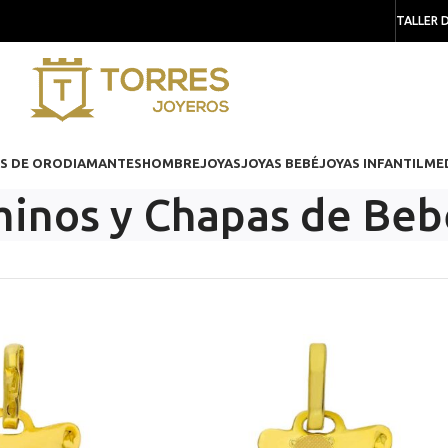
TALLER 
S DE ORO
DIAMANTES
HOMBRE
JOYAS
JOYAS BEBÉ
JOYAS INFANTIL
ME
inos y Chapas de Beb