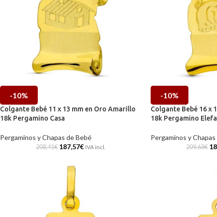
-10%
-10%
Colgante Bebé 11 x 13 mm en Oro Amarillo
Colgante Bebé 16 x 
18k Pergamino Casa
18k Pergamino Elefa
Pergaminos y Chapas de Bebé
Pergaminos y Chapas
187,57
€
18
208,41
€
209,68
€
IVA incl.