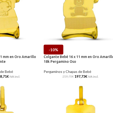
-10%
11 mm en Oro Amarillo
Colgante Bebé 16 x 11 mm en Oro Amarill
nte
18k Pergamino Oso
 de Bebé
Pergaminos y Chapas de Bebé
8,71
€
197,73
€
219,70
€
IVA incl.
IVA incl.