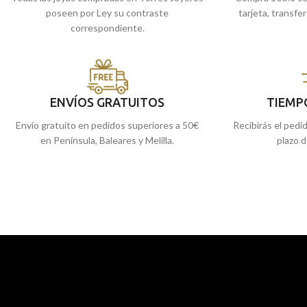
poseen por Ley su contraste
tarjeta, transfe
correspondiente.
ENVÍOS GRATUITOS
TIEMP
Envío gratuito en pedidos superiores a 50€
Recibirás el pedi
en Península, Baleares y Melilla.
plazo d