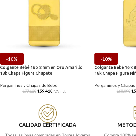
-10%
-10%
Colgante Bebé 16 x 8 mm en Oro Amarillo
Colgante Bebé 16 x 
18k Chapa Figura Chupete
18k Chapa Figura Ni
Pergaminos y Chapas de Bebé
Pergaminos y Chapas
159,41
€
15
177,12
€
168,09
€
IVA incl.
CALIDAD CERTIFICADA
METOD
Todas las joyas compradas en Torres Joyeros
Compra 100% se