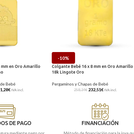
-10%
8 mm en Oro Amarillo
Colgante Bebé 16 x 8 mm en Oro Amarillo
ño
18k Lingote Oro
 de Bebé
Pergaminos y Chapas de Bebé
1,28
€
232,51
€
258,34
€
IVA incl.
IVA incl.
OS DE PAGO
FINANCIACIÓN
gura mediante pago por
Método de financiación para la joya q