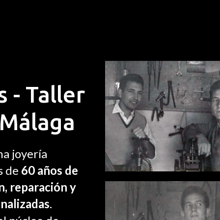
 - Taller
 Málaga
na joyería
s de
60 años de
n, reparación y
onalizadas
.