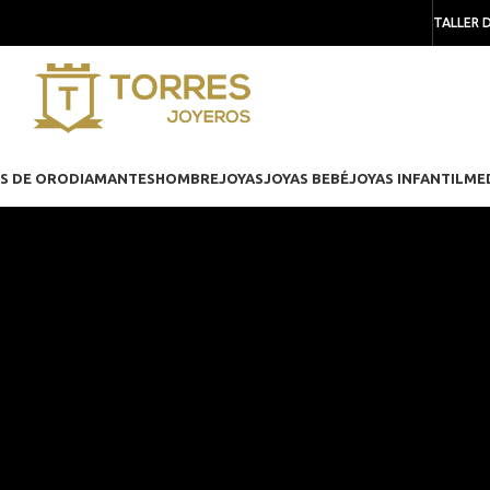
TALLER 
S DE ORO
DIAMANTES
HOMBRE
JOYAS
JOYAS BEBÉ
JOYAS INFANTIL
ME