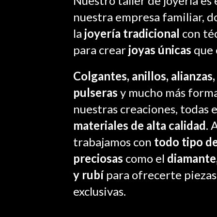
Nuestro taller de joyería es 
nuestra empresa familiar,
la
joyería tradicional
con té
para crear
joyas únicas
que 
Colgantes, anillos, alianzas,
pulseras
y mucho más forma
nuestras creaciones, todas 
materiales de alta calidad
. 
trabajamos con
todo tipo d
preciosas
como el
diamante,
y rubí
para ofrecerte pieza
exclusivas.