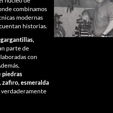
el núcleo de
 donde combinamos
cnicas modernas
cuentan historias.
 gargantillas,
n parte de
elaboradas con
Además,
e piedras
 zafiro, esmeralda
s verdaderamente