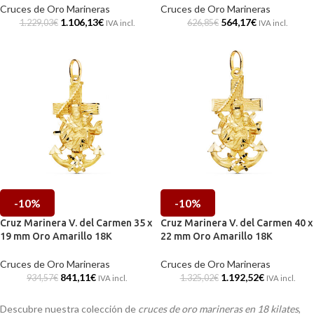
Cruces de Oro Marineras
Cruces de Oro Marineras
1.106,13
€
564,17
€
1.229,03
€
626,85
€
IVA incl.
IVA incl.
-10%
-10%
Cruz Marinera V. del Carmen 35 x
Cruz Marinera V. del Carmen 40 x
19 mm Oro Amarillo 18K
22 mm Oro Amarillo 18K
Cruces de Oro Marineras
Cruces de Oro Marineras
841,11
€
1.192,52
€
934,57
€
1.325,02
€
IVA incl.
IVA incl.
Descubre nuestra colección de
cruces de oro marineras en 18 kilates
,