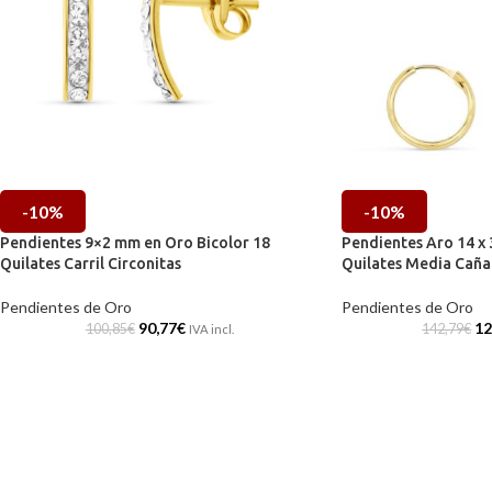
-10%
-10%
Pendientes 9×2 mm en Oro Bicolor 18
Pendientes Aro 14 x
Quilates Carril Circonitas
Quilates Media Caña
Pendientes de Oro
Pendientes de Oro
90,77
€
12
100,85
€
142,79
€
IVA incl.