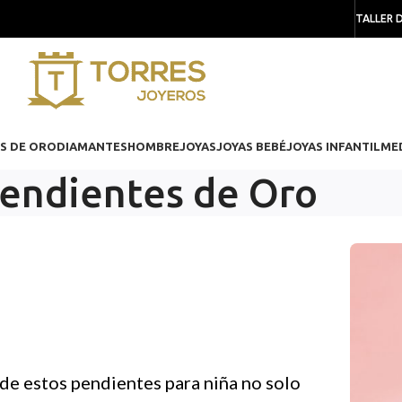
TALLER 
S DE ORO
DIAMANTES
HOMBRE
JOYAS
JOYAS BEBÉ
JOYAS INFANTIL
ME
endientes de Oro
de estos pendientes para niña no solo