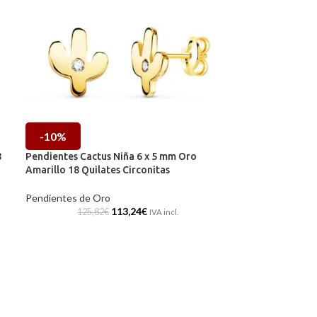
-10%
8
Pendientes Cactus Niña 6 x 5 mm Oro
Amarillo 18 Quilates Circonitas
Pendientes de Oro
113,24
€
125,82
€
IVA incl.