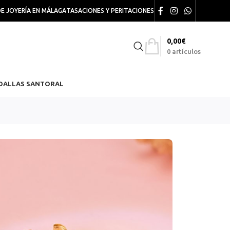
DE JOYERÍA EN MÁLAGA
TASACIONES Y PERITACIONES
0,00
€
0
artículos
DALLAS SANTORAL