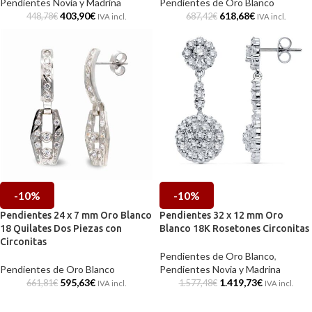
Pendientes Novia y Madrina
Pendientes de Oro Blanco
403,90
€
618,68
€
448,78
€
687,42
€
IVA incl.
IVA incl.
-10%
-10%
Pendientes 24 x 7 mm Oro Blanco
Pendientes 32 x 12 mm Oro
18 Quilates Dos Piezas con
Blanco 18K Rosetones Circonitas
Circonitas
Pendientes de Oro Blanco
,
Pendientes de Oro Blanco
Pendientes Novia y Madrina
595,63
€
1.419,73
€
661,81
€
1.577,48
€
IVA incl.
IVA incl.