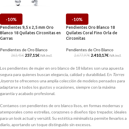
-10%
-10%
Pendientes 9,5 x 2,5 mm Oro
Pendientes Oro Blanco 18
Blanco 18 Quilates Circonitas en
Quilates Coral Fino Orla de
Garras
Circonitas
Pendientes de Oro Blanco
Pendientes de Oro Blanco
237,11
€
2.410,17
€
263,45
€
2.677,97
€
IVA incl.
IVA incl.
Los pendientes de mujer en oro blanco de 18 kilates son una apuesta
segura para quienes buscan elegancia, calidad y durabilidad. En
Torres
Joyeros
te ofrecemos una amplia colección de modelos pensados para
adaptarse a todos los gustos y ocasiones, siempre con la máxima
garantía y acabado profesional.
Contamos con pendientes de oro blanco lisos, en formas modernas y
atemporales como estrellas, corazones o diseños tipo trepador, ideales
para un look actual y versátil. Su estética minimalista permite llevarlos a
diario, aportando un toque distinguido sin excesos.