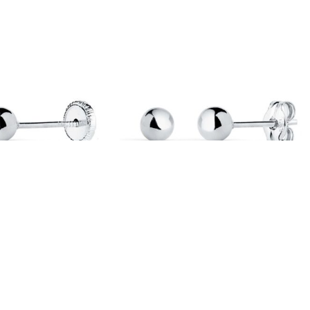
-10%
m en Oro Blanco 18K
Pendientes Bola 4 mm en Oro Blanco 18K
Presión
n Oro Bicolor y Oro
Pendientes de Bebé en Oro Bicolor y Oro
Blanco
,63
€
109,08
€
121,20
€
IVA incl.
IVA incl.