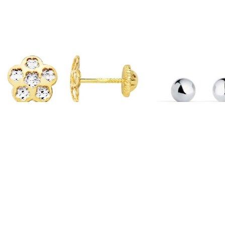
-10%
-10%
Pendientes Bebé Trébol 8 mm Oro Bicolor
Pendientes Bola 4 m
18 Quilates y Circonitas
Bebé
Pendientes de Bebé en Oro Bicolor y Oro
Pendientes de Bebé e
Blanco
Blanco
177,09
€
86
196,77
€
96,25
€
IVA incl.