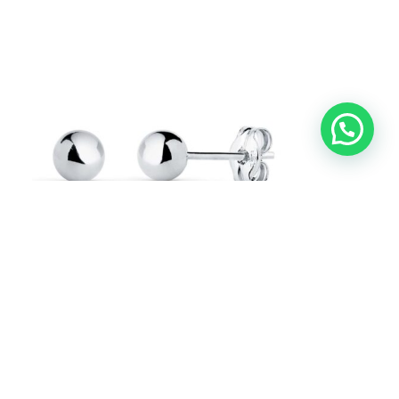
-10%
Pendientes Bola 5 mm en Oro Blanco 18K
Presión
Pendientes de Bebé en Oro Bicolor y Oro
Blanco
130,25
€
144,72
€
IVA incl.