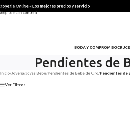
Skip to navigation
Joyeria Online - Los mejores precios y servicio
Skip to main content
BODA Y COMPROMISO
CRUCE
Pendientes de B
Inicio
/
Joyería
/
Joyas Bebé
/
Pendientes de Bebé de Oro
/
Pendientes de 
Ver Filtros