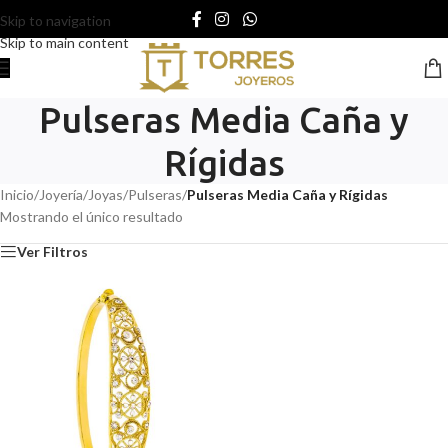
Skip to navigation
Skip to main content
Pulseras Media Caña y
Rígidas
Inicio
/
Joyería
/
Joyas
/
Pulseras
/
Pulseras Media Caña y Rígidas
Mostrando el único resultado
Ver Filtros