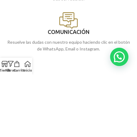
COMUNICACIÓN
Resuelve las dudas con nuestro equipo haciendo clic en el botón
de WhatsApp, Email o Instagram.
Tienda
Filtros
Carrito
Inicio
NUESTRAS JOYERÍAS
SERVICIOS
INFORMACIÓN
© 2026
Torres JOYEROS
| Joyería Online