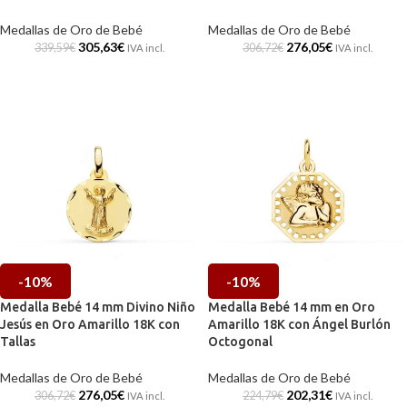
Medallas de Oro de Bebé
Medallas de Oro de Bebé
305,63
€
276,05
€
339,59
€
306,72
€
IVA incl.
IVA incl.
-10%
-10%
Medalla Bebé 14 mm Divino Niño
Medalla Bebé 14 mm en Oro
Jesús en Oro Amarillo 18K con
Amarillo 18K con Ángel Burlón
Tallas
Octogonal
Medallas de Oro de Bebé
Medallas de Oro de Bebé
276,05
€
202,31
€
306,72
€
224,79
€
IVA incl.
IVA incl.