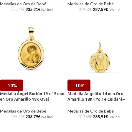
Medallas de Oro de Bebé
Medallas de Oro de Bebé
335,21
€
287,57
€
372,46
€
319,52
€
IVA incl.
IVA incl.
-10%
-10%
Medalla Ángel Burlón 19 x 15 mm
Medalla Angelito 14 mm Oro
en Oro Amarillo 18K Oval
Amarillo 18K «Yo Te Cuidaré»
Medallas de Oro de Bebé
Medallas de Oro de Bebé
238,79
€
285,91
€
265,32
€
317,68
€
IVA incl.
IVA incl.