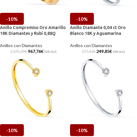
-10%
-10%
Anillo Compromiso Oro Amarillo
Anillo Diamante 0,04 ct Oro
18K Diamantes y Rubí 0,88Q
Blanco 18K y Aguamarina
Anillos con Diamantes
Anillos con Diamantes
967,76
€
249,85
€
1.075,29
€
277,61
€
IVA incl.
IVA incl.
-10%
-10%