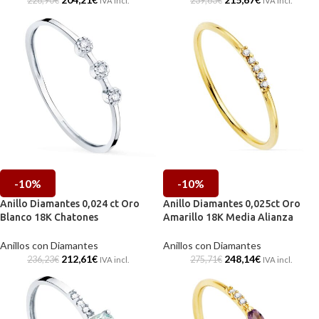
226,90
€
239,63
€
IVA incl.
IVA incl.
-10%
-10%
Anillo Diamantes 0,024 ct Oro
Anillo Diamantes 0,025ct Oro
Blanco 18K Chatones
Amarillo 18K Media Alianza
Anillos con Diamantes
Anillos con Diamantes
212,61
€
248,14
€
236,23
€
275,71
€
IVA incl.
IVA incl.