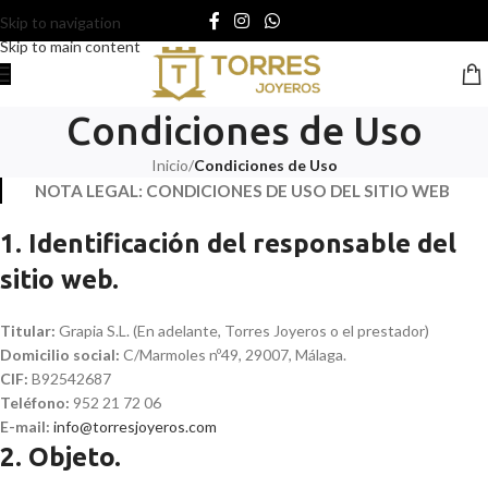
Skip to navigation
Skip to main content
Condiciones de Uso
Inicio
/
Condiciones de Uso
NOTA LEGAL: CONDICIONES DE USO DEL SITIO WEB
1. Identificación del responsable del
sitio web.
Titular:
Grapia S.L. (En adelante, Torres Joyeros o el prestador)
Domicilio social:
C/Marmoles nº49, 29007, Málaga.
CIF:
B92542687
Teléfono:
952 21 72 06
E-mail:
info@torresjoyeros.com
2. Objeto.