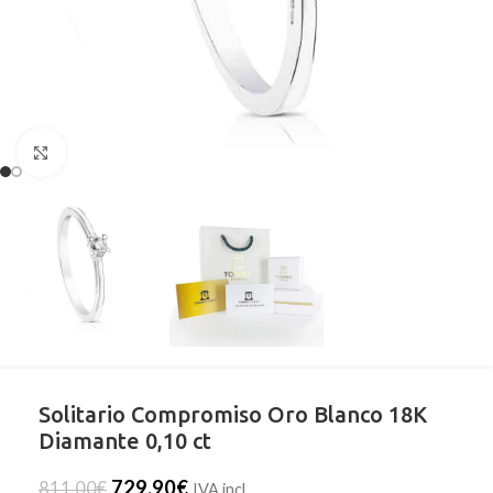
Clic para ampliar
Solitario Compromiso Oro Blanco 18K
Diamante 0,10 ct
729,90
€
811,00
€
IVA incl.