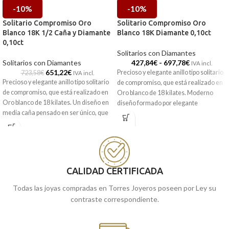
-10%
-10%
Solitario Compromiso Oro
Solitario Compromiso Oro
Blanco 18K 1/2 Caña y Diamante
Blanco 18K Diamante 0,10ct
0,10ct
Solitarios con Diamantes
Solitarios con Diamantes
427,84
€
-
697,78
€
IVA incl.
651,22
€
Precioso y elegante anillo tipo solitario
723,58
€
IVA incl.
Precioso y elegante anillo tipo solitario
de compromiso, que está realizado en
de compromiso, que está realizado en
Oro blanco de 18 kilates. Moderno
Oro blanco de 18 kilates. Un diseño en
diseño formado por elegante
media caña pensado en ser único, que
Diamante en cuatro garras por un total
está formado por elegante Diamante
de 0,10 ct. Un anillo que tendrás y
central engastado en seis garras por
acompañará para toda la vida, con el
un total de 0,10 ct. Un anillo que
que no tendrás que preocuparte al
tendrás y acompañará para toda la
llevarlo y recordarás ese día tan
vida, con el que no tendrás que
especial cada vez que lo mires.
CALIDAD CERTIFICADA
preocuparte al llevarlo y recordarás
Recógelo en nuestras tiendas de
ese día tan especial cada vez que lo
Todas las joyas compradas en Torres Joyeros poseen por Ley su
Málaga, o si lo prefieres, haz el
mires.
contraste correspondiente.
pedido online y te lo enviamos a
Recógelo en nuestras tiendas de
casa.
Málaga, o si lo prefieres, haz el