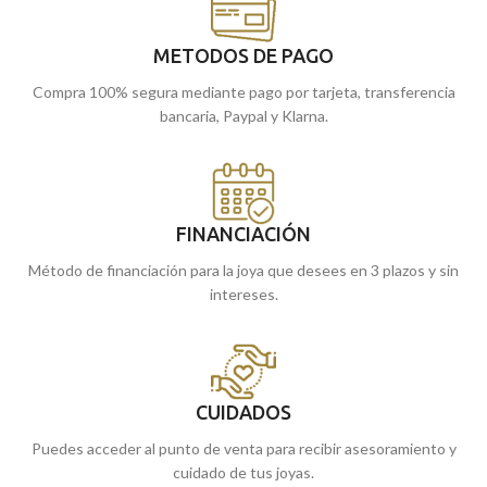
METODOS DE PAGO
Compra 100% segura mediante pago por tarjeta, transferencia
bancaria, Paypal y Klarna.
FINANCIACIÓN
Método de financiación para la joya que desees en 3 plazos y sin
intereses.
CUIDADOS
Puedes acceder al punto de venta para recibir asesoramiento y
cuidado de tus joyas.