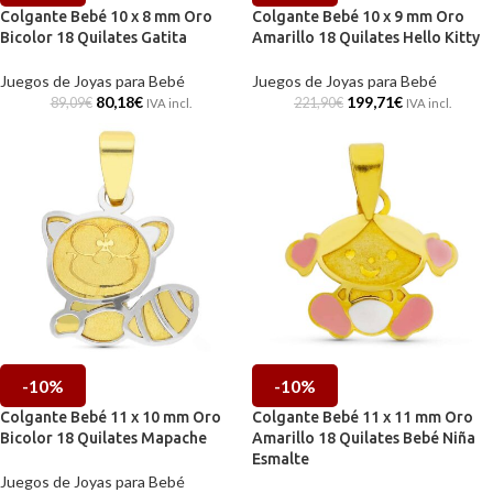
Colgante Bebé 10 x 8 mm Oro
Colgante Bebé 10 x 9 mm Oro
Bicolor 18 Quilates Gatita
Amarillo 18 Quilates Hello Kitty
Juegos de Joyas para Bebé
Juegos de Joyas para Bebé
80,18
€
199,71
€
89,09
€
221,90
€
IVA incl.
IVA incl.
-10%
-10%
Colgante Bebé 11 x 10 mm Oro
Colgante Bebé 11 x 11 mm Oro
Bicolor 18 Quilates Mapache
Amarillo 18 Quilates Bebé Niña
Esmalte
Juegos de Joyas para Bebé