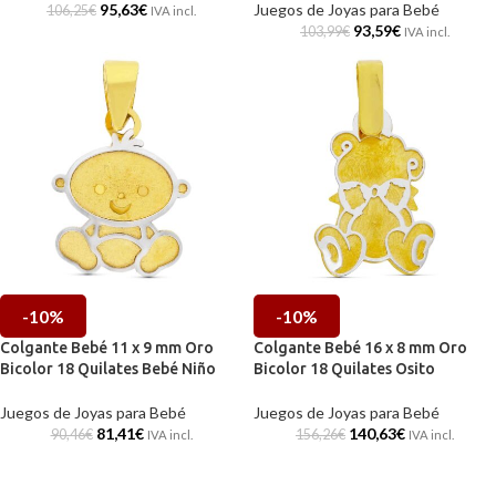
95,63
€
Juegos de Joyas para Bebé
106,25
€
IVA incl.
93,59
€
103,99
€
IVA incl.
-10%
-10%
Colgante Bebé 11 x 9 mm Oro
Colgante Bebé 16 x 8 mm Oro
Bicolor 18 Quilates Bebé Niño
Bicolor 18 Quilates Osito
Juegos de Joyas para Bebé
Juegos de Joyas para Bebé
81,41
€
140,63
€
90,46
€
156,26
€
IVA incl.
IVA incl.