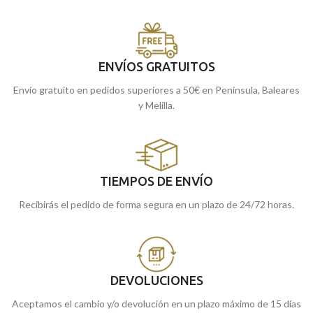
ENVÍOS GRATUITOS
Envío gratuito en pedidos superiores a 50€ en Península, Baleares
y Melilla.
TIEMPOS DE ENVÍO
Recibirás el pedido de forma segura en un plazo de 24/72 horas.
DEVOLUCIONES
Aceptamos el cambio y/o devolución en un plazo máximo de 15 días