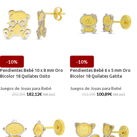
-10%
-10%
Pendientes Bebé 10 x 8 mm Oro
Pendientes Bebé 6 x 5 mm Oro
Bicolor 18 Quilates Osito
Bicolor 18 Quilates Gatita
Juegos de Joyas para Bebé
Juegos de Joyas para Bebé
182,12
€
100,89
€
202,35
€
112,10
€
IVA incl.
IVA incl.