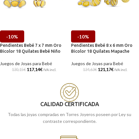
-10%
-10%
Pendientes Bebé 7 x 7 mm Oro
Pendientes Bebé 8 x 6 mm Oro
Bicolor 18 Quilates Bebé Niño
Bicolor 18 Quilates Mapache
Juegos de Joyas para Bebé
Juegos de Joyas para Bebé
117,14
€
121,17
€
130,15
€
134,63
€
IVA incl.
IVA incl.
CALIDAD CERTIFICADA
Todas las joyas compradas en Torres Joyeros poseen por Ley su
contraste correspondiente.