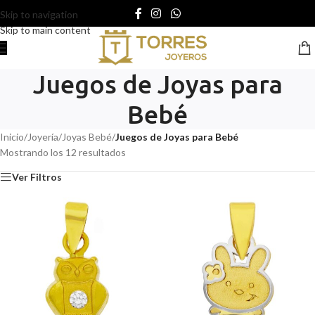
Skip to navigation
Skip to main content
Juegos de Joyas para
Bebé
Inicio
/
Joyería
/
Joyas Bebé
/
Juegos de Joyas para Bebé
Mostrando los 12 resultados
Ver Filtros