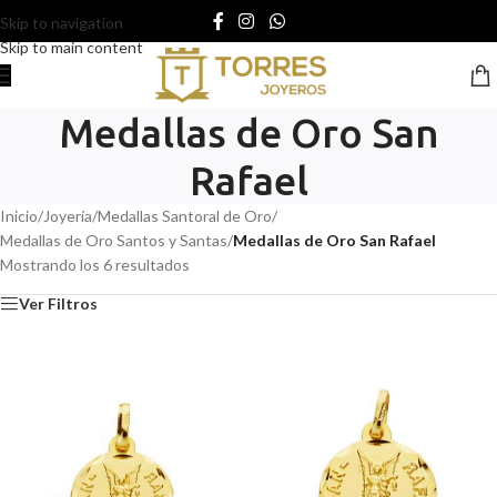
Skip to navigation
Skip to main content
Medallas de Oro San
Rafael
Inicio
/
Joyería
/
Medallas Santoral de Oro
/
Medallas de Oro Santos y Santas
/
Medallas de Oro San Rafael
Mostrando los 6 resultados
Ver Filtros