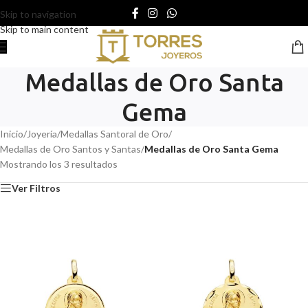
Skip to navigation
Skip to main content
Medallas de Oro Santa
Gema
Inicio
/
Joyería
/
Medallas Santoral de Oro
/
Medallas de Oro Santos y Santas
/
Medallas de Oro Santa Gema
Mostrando los 3 resultados
Ver Filtros