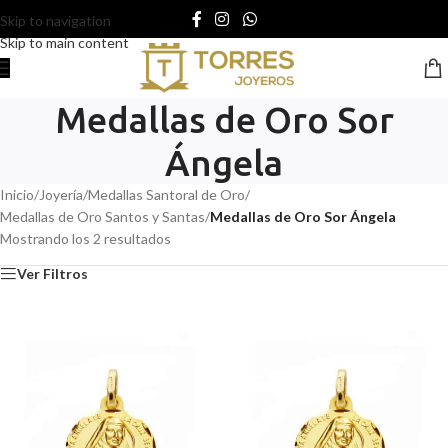
Skip to navigation
Skip to main content
Medallas de Oro Sor
Ángela
Inicio
/
Joyería
/
Medallas Santoral de Oro
/
Medallas de Oro Santos y Santas
/
Medallas de Oro Sor Ángela
Mostrando los 2 resultados
Ver Filtros