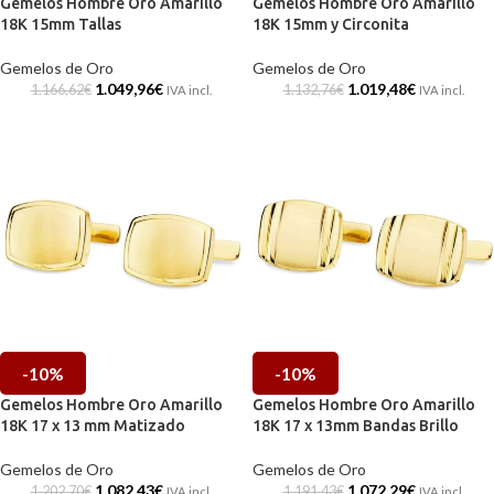
Gemelos Hombre Oro Amarillo
Gemelos Hombre Oro Amarillo
18K 15mm Tallas
18K 15mm y Circonita
Gemelos de Oro
Gemelos de Oro
1.049,96
€
1.019,48
€
1.166,62
€
1.132,76
€
IVA incl.
IVA incl.
-10%
-10%
Gemelos Hombre Oro Amarillo
Gemelos Hombre Oro Amarillo
18K 17 x 13 mm Matizado
18K 17 x 13mm Bandas Brillo
Gemelos de Oro
Gemelos de Oro
1.082,43
€
1.072,29
€
1.202,70
€
1.191,43
€
IVA incl.
IVA incl.