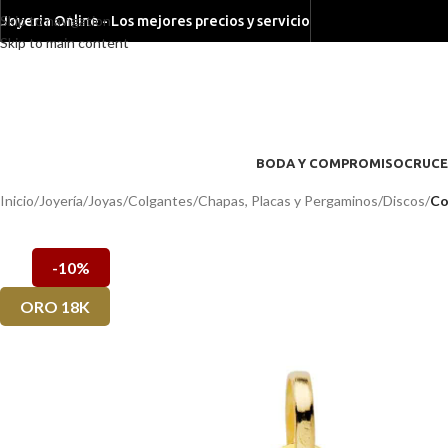
Skip to navigation
Joyeria Online - Los mejores precios y servicio
Skip to main content
BODA Y COMPROMISO
CRUCE
Inicio
/
Joyería
/
Joyas
/
Colgantes
/
Chapas, Placas y Pergaminos
/
Discos
/
Co
-10%
ORO 18K