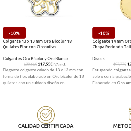
-10%
-10%
Colgante 13 x 13 mm Oro Bicolor 18
Colgante 14 mm Oro 
Quilates Flor con Circonitas
Chapa Redonda Tal
Colgantes Oro Bicolor y Oro Blanco
Discos
117,55
€
1
130,61
€
197,77
€
IVA incl.
Elegante colgante calado de 13 x 13 mm con
Estupendo
colgante
forma de flor, elaborado en Oro bicolor de 18
solo o con la grabaci
quilates con un cuidado diseño en
Elaborado en
Oro ama
terminación brillo, cuyo interior contiene unas
cuyo diseño de senci
finas líneas elaboradas en Oro amarillo y unas
terminación mate, e
pequeñas Circonitas que la distinguen del
ligero y precioso talla
resto de piezas. Todo ello enmarcado en un
borde exterior que está elaborado en Oro
blanco. Una joya perfecta para amantes de la
CALIDAD CERTIFICADA
METOD
naturaleza.