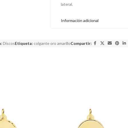
lateral.
Información adicional
:
Discos
Etiqueta:
colgante oro amarillo
Compartir: