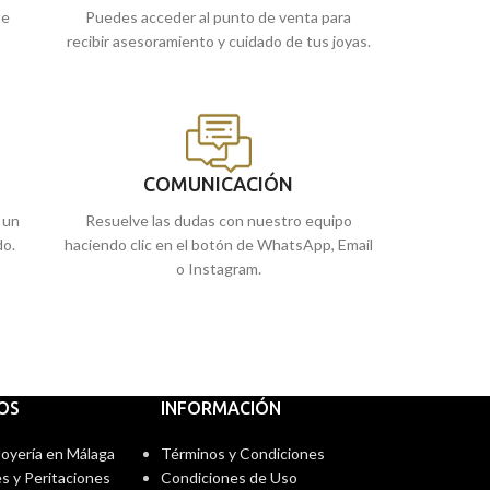
ue
Puedes acceder al punto de venta para
recibir asesoramiento y cuidado de tus joyas.
COMUNICACIÓN
 un
Resuelve las dudas con nuestro equipo
do.
haciendo clic en el botón de WhatsApp, Email
o Instagram.
IOS
INFORMACIÓN
 Joyería en Málaga
Términos y Condiciones
s y Peritaciones
Condiciones de Uso