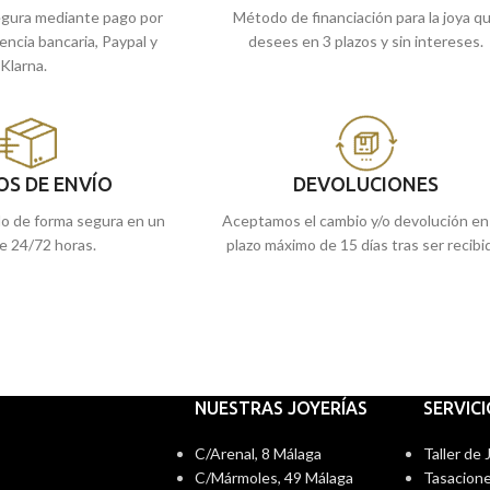
gura mediante pago por
Método de financiación para la joya q
rencia bancaria, Paypal y
desees en 3 plazos y sin intereses.
Klarna.
OS DE ENVÍO
DEVOLUCIONES
do de forma segura en un
Aceptamos el cambio y/o devolución en
e 24/72 horas.
plazo máximo de 15 días tras ser recibi
NUESTRAS JOYERÍAS
SERVIC
C/Arenal, 8 Málaga
Taller de
C/Mármoles, 49 Málaga
Tasacione