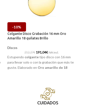
-10%
-10%
Colgante Disco Grabación 16 mm Oro
Colgante Disco 
Amarillo 18 quilates Brillo
Amarillo 18 quila
Discos
Discos
191,04
€
212,27
€
82,23
IVA incl.
Estupendo
colgante
tipo disco con 16 mm
Estupendo
colga
e
para llevar solo o con la grabación que más te
para llevar solo o
guste. Elaborado en
Oro amarillo de 18
guste. Elaborado
quilates,
cuyo diseño de sencilla chapa
quilates,
cuyo dis
redonda incorpora una precio terminación
redonda incorpora
brillo.
brillo.
CUIDADOS