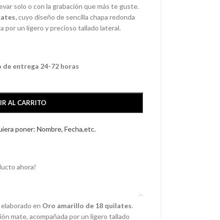
evar solo o con la grabación que más te guste.
lates,
cuyo diseño de sencilla chapa redonda
or un ligero y precioso tallado lateral.
o de entrega 24-72 horas
IR AL CARRITO
quiera poner: Nombre, Fecha,etc.
ducto ahora!
 elaborado en
Oro amarillo de 18 quilates
.
ón mate, acompañada por un ligero tallado