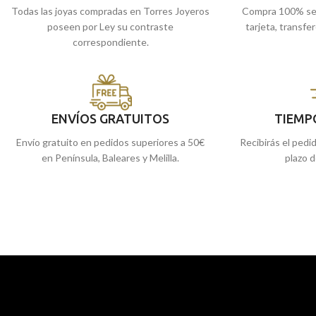
Todas las joyas compradas en Torres Joyeros
Compra 100% se
poseen por Ley su contraste
tarjeta, transfe
correspondiente.
ENVÍOS GRATUITOS
TIEMP
Envío gratuito en pedidos superiores a 50€
Recibirás el pedi
en Península, Baleares y Melilla.
plazo d