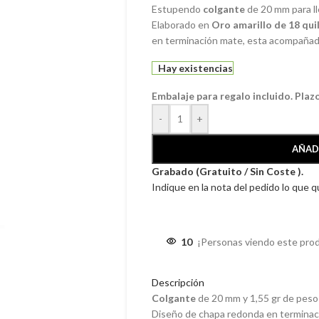
Estupendo
colgante
de 20 mm para ll
Elaborado en
Oro amarillo de 18 qui
en terminación mate, esta acompañada p
Hay existencias
Embalaje para regalo incluido. Plaz
-
+
AÑAD
Grabado (Gratuito / Sin Coste ).
Indique en la nota del pedido lo que 
10
¡Personas viendo este pro
Descripción
Colgante
de 20 mm y 1,55 gr de peso
Diseño de chapa redonda en terminaci