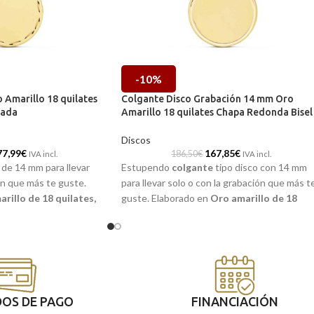
-10%
Amarillo 18 quilates
Colgante Disco Grabación 14 mm Oro
lada
Amarillo 18 quilates Chapa Redonda Bisel
Discos
77,99
€
167,85
€
186,50
€
IVA incl.
IVA incl.
de 14 mm para llevar
Estupendo
colgante
tipo disco con 14 mm
ón que más te guste.
para llevar solo o con la grabación que más t
rillo de 18 quilates,
guste. Elaborado en
Oro amarillo de 18
lla chapa redonda en
quilates,
cuyo diseño de sencilla chapa
sta acompañada por un
redonda incorpora un precioso bisel lateral.
do lateral.
OS DE PAGO
FINANCIACIÓN