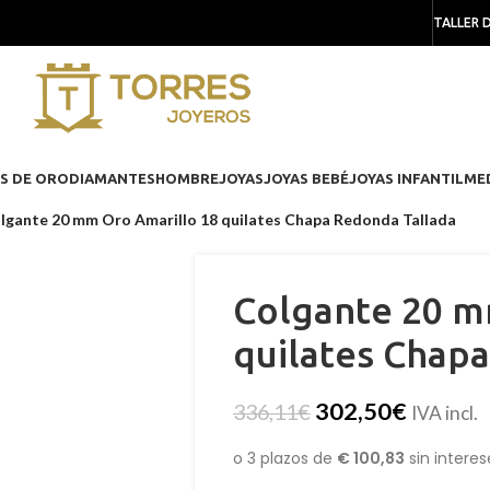
TALLER 
S DE ORO
DIAMANTES
HOMBRE
JOYAS
JOYAS BEBÉ
JOYAS INFANTIL
ME
lgante 20 mm Oro Amarillo 18 quilates Chapa Redonda Tallada
Colgante 20 m
quilates Chap
302,50
€
336,11
€
IVA incl.