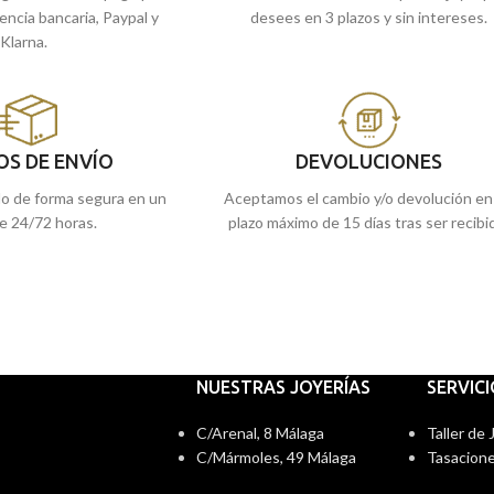
rencia bancaria, Paypal y
desees en 3 plazos y sin intereses.
Klarna.
OS DE ENVÍO
DEVOLUCIONES
do de forma segura en un
Aceptamos el cambio y/o devolución en
e 24/72 horas.
plazo máximo de 15 días tras ser recibi
NUESTRAS JOYERÍAS
SERVIC
C/Arenal, 8 Málaga
Taller de
C/Mármoles, 49 Málaga
Tasacione