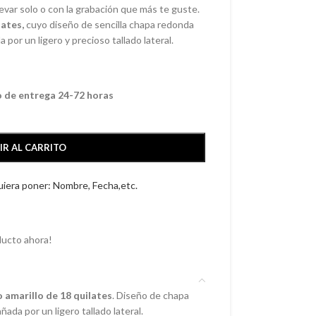
evar solo o con la grabación que más te guste.
lates,
cuyo diseño de sencilla chapa redonda
or un ligero y precioso tallado lateral.
o de entrega 24-72 horas
IR AL CARRITO
quiera poner: Nombre, Fecha,etc.
ducto ahora!
 amarillo de 18 quilates
. Diseño de chapa
da por un ligero tallado lateral.