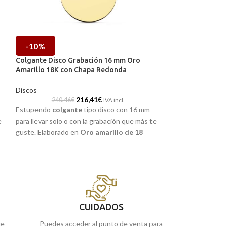
-10%
-10%
Colgante Disco Grabación 16 mm Oro
Colgante Disco 
Amarillo 18K con Chapa Redonda
Amarillo 18 quila
Discos
Discos
216,41
€
240,46
€
84,34
IVA incl.
Estupendo
colgante
tipo disco con 16 mm
Estupendo
colga
e
para llevar solo o con la grabación que más te
para llevar solo o
guste. Elaborado en
Oro amarillo de 18
guste. Elaborado
kilates,
cuyo diseño liso esta acabo en
quilates,
cuyo dis
terminación brillo.
redonda incorpora
brillo.
CUIDADOS
ue
Puedes acceder al punto de venta para