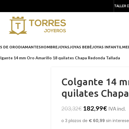
TALLER 
S DE ORO
DIAMANTES
HOMBRE
JOYAS
JOYAS BEBÉ
JOYAS INFANTIL
ME
lgante 14 mm Oro Amarillo 18 quilates Chapa Redonda Tallada
Colgante 14 m
quilates Chap
182,99
€
203,32
€
IVA incl.