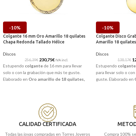
-10%
-10%
Colgante 16 mm Oro Amarillo 18 quilates
Colgante Disco Gra
Chapa Redonda Tallado Hélice
Amarillo 18 quilates
Discos
Discos
230,75
€
1
256,39
€
138,17
€
IVA incl.
Estupendo
colgante
de 16 mm para llevar
Estupendo
colgante
solo o con la grabación que más te guste.
para llevar solo o co
Elaborado en
Oro amarillo de 18 quilates,
guste. Elaborado en
cuyo diseño de sencilla chapa redonda en
quilates,
cuyo diseño
terminación brillo, esta acompañada por un
redonda incorpora un
ligero y precioso tallado lateral tipo hélice.
brillo.
CALIDAD CERTIFICADA
METOD
Todas las joyas compradas en Torres Joyeros
Compra 100% se