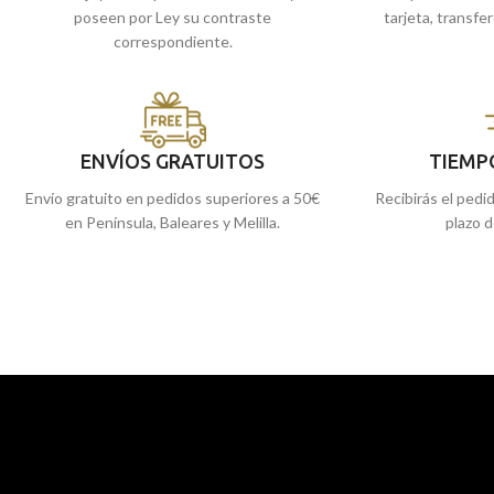
poseen por Ley su contraste
tarjeta, transfe
correspondiente.
ENVÍOS GRATUITOS
TIEMP
Envío gratuito en pedidos superiores a 50€
Recibirás el pedi
en Península, Baleares y Melilla.
plazo d