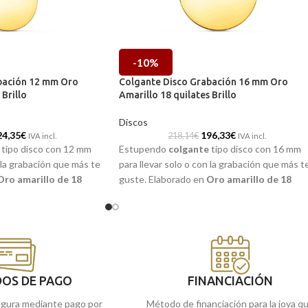
-10%
bación 12 mm Oro
Colgante Disco Grabación 16 mm Oro
 Brillo
Amarillo 18 quilates Brillo
Discos
24,35
€
196,33
€
218,14
€
IVA incl.
IVA incl.
tipo disco con 12 mm
Estupendo
colgante
tipo disco con 16 mm
n la grabación que más te
para llevar solo o con la grabación que más t
Oro amarillo de 18
guste. Elaborado en
Oro amarillo de 18
 de sencilla chapa
quilates,
cuyo diseño de sencilla chapa
a precio terminación
redonda incorpora una precio terminación
brillo.
OS DE PAGO
FINANCIACIÓN
gura mediante pago por
Método de financiación para la joya q