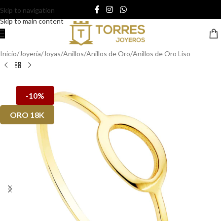
Skip to navigation
Skip to main content
Inicio
/
Joyería
/
Joyas
/
Anillos
/
Anillos de Oro
/
Anillos de Oro Liso
-10%
ORO 18K