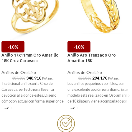
-10%
-10%
Anillo 17x11mm Oro Amarillo
Anillo Aro Trenzado Oro
18K Cruz Caravaca
Amarillo 18K
Anillos de Oro Liso
Anillos de Oro Liso
348,91
€
294,17
€
387,68
€
326,86
€
IVA incl.
IVA incl.
Tradicional anillo con la Cruz de
Los anillos pequeños y ponibles, son
Caravaca, perfecto para llevar tu
una excelente opción para diario. Este
devoción allá donde estes. Diseño
modelo está realizado en Oro amarillo
cómodo y actual con forma superior de
de 18 kilates y viene acompañado por
medalla con cerco, que está realizado
un original formado por la consecución
en Oro amarillo de 18 kilates con
de eslabones trenzados y excelente
terminación brillo.
terminación brillo.
Puedes encontrarla en nuestras
Puedes encontrarla en nuestras