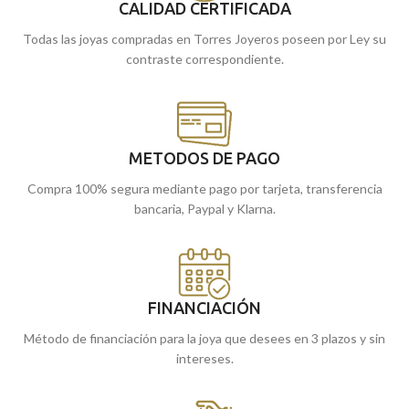
tiendas de Málaga o si lo prefieres,
tiendas de Málaga, o si lo prefieres,
CALIDAD CERTIFICADA
encárgala online y te la enviamos a
encargarla online y te la enviamos a
Todas las joyas compradas en Torres Joyeros poseen por Ley su
casa.
casa.
contraste correspondiente.
METODOS DE PAGO
Compra 100% segura mediante pago por tarjeta, transferencia
bancaria, Paypal y Klarna.
FINANCIACIÓN
Método de financiación para la joya que desees en 3 plazos y sin
intereses.