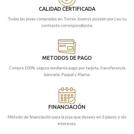
encargarlo online y te lo llevamos a
tiendas de Málaga, o si lo prefieres,
CALIDAD CERTIFICADA
casa.
encargarla online y te la enviamos a
casa.
Todas las joyas compradas en Torres Joyeros poseen por Ley su
contraste correspondiente.
METODOS DE PAGO
Compra 100% segura mediante pago por tarjeta, transferencia
bancaria, Paypal y Klarna.
FINANCIACIÓN
Método de financiación para la joya que desees en 3 plazos y sin
intereses.