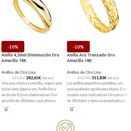
-10%
-10%
Anillo 4,5mm Disminución Oro
Anillo Aro Trenzado Oro
Amarillo 18K
Amarillo 18K
Anillos de Oro Liso
Anillos de Oro Liso
282,65
€
311,83
€
314,05
€
346,48
€
IVA incl.
IVA incl.
Una joya clásica y sencilla, seguro que
Los anillos pequeños y ponibles, son
la has visto alguna vez. Anillo liso y
una excelente opción para diario. Este
ancho de 4,5mm
elaborado en Oro
modelo está realizado en Oro amarillo
amarillo de 18 kilates, que alterna
de 18 kilates y viene acompañado por
terminación pulida brillo con aro en
un original formado por la consecución
disminución. Una joya para siempre.
de eslabones trenzados y excelente
terminación brillo.
Puedes encontrarlo en muestras
tienda de Málaga, o si lo prefieres,
Puedes encontrarla en nuestras