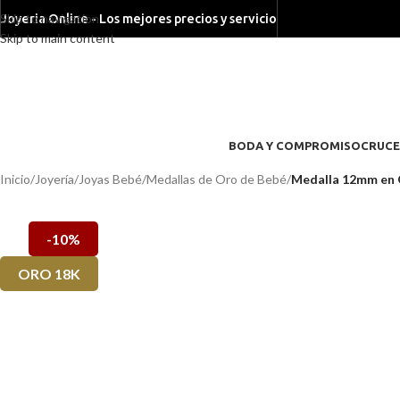
Skip to navigation
Joyeria Online - Los mejores precios y servicio
Skip to main content
BODA Y COMPROMISO
CRUCE
Inicio
/
Joyería
/
Joyas Bebé
/
Medallas de Oro de Bebé
/
Medalla 12mm en O
-10%
ORO 18K