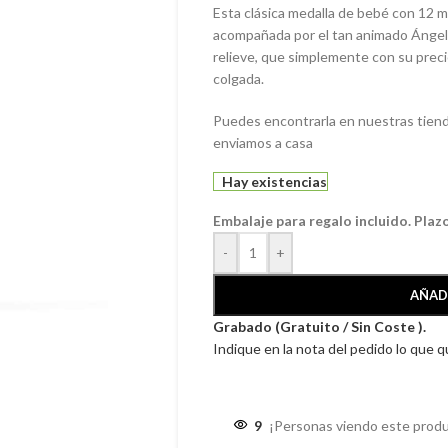
Esta clásica medalla de bebé con 12 mm
acompañada por el tan animado Ángel 
relieve, que simplemente con su preci
colgada.
Puedes encontrarla en nuestras tienda
enviamos a casa
Hay existencias
Embalaje para regalo incluido. Plaz
-
+
AÑAD
Grabado (Gratuito / Sin Coste ).
Indique en la nota del pedido lo que 
9
¡Personas viendo este produ