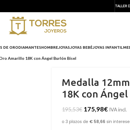
TALLER 
S DE ORO
DIAMANTES
HOMBRE
JOYAS
JOYAS BEBÉ
JOYAS INFANTIL
ME
ro Amarillo 18K con Ángel Burlón Bisel
Medalla 12mm 
18K con Ángel 
175,98
€
195,53
€
IVA incl.