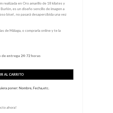
 realizada en Oro amarillo de 18 kilates y
Burlón, es un diseño sencillo de imagen a
oso bisel , no pasará desapercibida una vez
s de Málaga, o comprarla online y te la
o de entrega 24-72 horas
IR AL CARRITO
quiera poner: Nombre, Fecha,etc.
cto ahora!