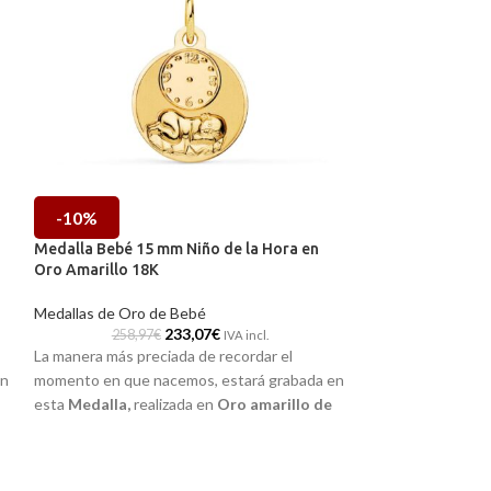
-10%
-10%
Medalla Bebé 15 mm Niño de la Hora en
Medalla Bebé 16
Oro Amarillo 18K
GUARDARE» en Or
Medallas de Oro de Bebé
Medallas de Oro 
233,07
€
258,97
€
427,86
IVA incl.
La manera más preciada de recordar el
La manera más pre
en
momento en que nacemos, estará grabada en
momento en que n
esta
Medalla
,
realizada en
Oro amarillo de
esta
Medalla Be
18 kilates
y la imagen a relieve del
niño de la
amarillo de 18 q
hora.
GUARDARE".
Puedes encontrarla en nuestras tiendas
Puedes encontrar