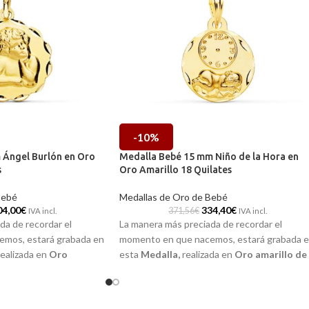
-10%
Ángel Burlón en Oro
Medalla Bebé 15 mm Niño de la Hora en
s
Oro Amarillo 18 Quilates
Bebé
Medallas de Oro de Bebé
04,00
€
334,40
€
371,56
€
IVA incl.
IVA incl.
da de recordar el
La manera más preciada de recordar el
mos, estará grabada en
momento en que nacemos, estará grabada 
realizada en
Oro
esta
Medalla
,
realizada en
Oro amarillo de
ates
y la imagen a relieve
18 quilates
y la imagen a relieve del
niño de
la hora.
 en nuestras tiendas
Puedes encontrarla en nuestras tiendas