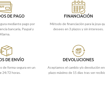
 o comprarla online y te
de Málaga y Melilla, o comprarla online y 
la enviamos a casa.
OS DE PAGO
FINANCIACIÓN
gura mediante pago por
Método de financiación para la joya q
rencia bancaria, Paypal y
desees en 3 plazos y sin intereses.
Klarna.
OS DE ENVÍO
DEVOLUCIONES
do de forma segura en un
Aceptamos el cambio y/o devolución en
e 24/72 horas.
plazo máximo de 15 días tras ser recibi