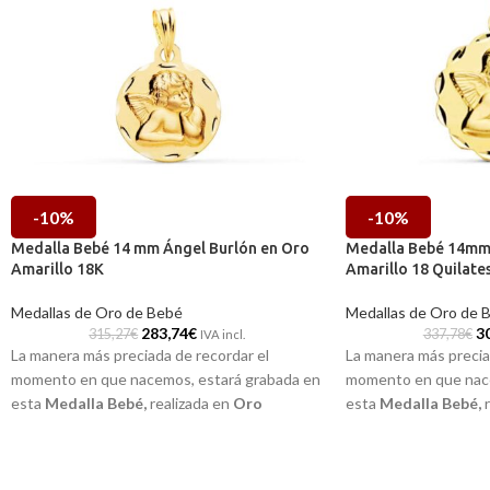
-10%
-10%
Medalla Bebé 14 mm Ángel Burlón en Oro
Medalla Bebé 14mm 
Amarillo 18K
Amarillo 18 Quilate
Medallas de Oro de Bebé
Medallas de Oro de 
283,74
€
3
315,27
€
337,78
€
IVA incl.
La manera más preciada de recordar el
La manera más precia
momento en que nacemos, estará grabada en
momento en que nace
esta
Medalla Bebé
,
realizada en
Oro
esta
Medalla Bebé
,
amarillo de 18 kilates
y la imagen a relieve
amarillo de 18 quil
del
ángel burlón
con pequeñas tallas
del
ángel burlón.
laterales.
Puedes encontrarla