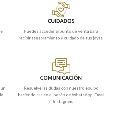
te
de Málaga y Melilla, o comprarla online y te
de Málaga y Melil
la enviamos a casa.
la enviamos a cas
CUIDADOS
ue
Puedes acceder al punto de venta para
recibir asesoramiento y cuidado de tus joyas.
COMUNICACIÓN
 un
Resuelve las dudas con nuestro equipo
do.
haciendo clic en el botón de WhatsApp, Email
o Instagram.