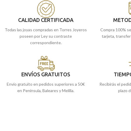
Puedes encontrarla en nuestras tiendas
de Málaga y Melilla,
de Málaga, o comprarla online y te la
la enviamos a casa.
enviamos a casa.
CALIDAD CERTIFICADA
METOD
Todas las joyas compradas en Torres Joyeros
Compra 100% se
poseen por Ley su contraste
tarjeta, transfe
correspondiente.
ENVÍOS GRATUITOS
TIEMP
Envío gratuito en pedidos superiores a 50€
Recibirás el pedi
en Península, Baleares y Melilla.
plazo d