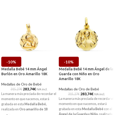
-10%
-10%
Medalla Bebé 14 mm Ángel
Medalla Bebé 14 mm Ángel de la
Burlón en Oro Amarillo 18K
Guarda con Niño en Oro
Amarillo 18K
Medallas de Oro de Bebé
283,74
€
Medallas de Oro de Bebé
315,27
€
IVA incl.
283,74
€
La manera más preciada de recordar el
315,27
€
IVA incl.
La manera más preciada de recordar el
momento en que nacemos, estará
momento en que nacemos, estará
grabada en esta
Medalla Bebé
,
grabada en esta
Medalla Bebé
con el
realizada en
Oro amarillo de 18
Ángel de la Guarda y Niño,
realizada
kilates
y la imagen a relieve del
ángel