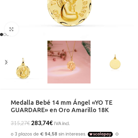
Clic para ampliar
Medalla Bebé 14 mm Ángel «YO TE
GUARDARE» en Oro Amarillo 18K
283,74
€
315,27
€
IVA incl.