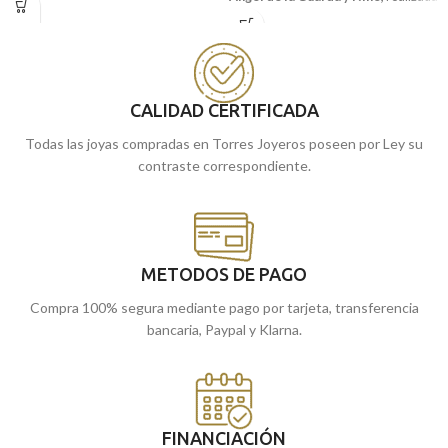
en
Oro amarillo de 18 kilates.
burlón
con pequeñas tallas laterales.
Estupenda para regalar en estas
Puedes encontrarla en nuestras
edades y que conserven para toda la
tiendas de Málaga, o comprarla
vida.
online y te la enviamos a casa.
Puedes encontrarla en nuestras
CALIDAD CERTIFICADA
tiendas de Málaga, o comprarla
Todas las joyas compradas en Torres Joyeros poseen por Ley su
online y te la enviamos a casa.
contraste correspondiente.
METODOS DE PAGO
Compra 100% segura mediante pago por tarjeta, transferencia
bancaria, Paypal y Klarna.
FINANCIACIÓN