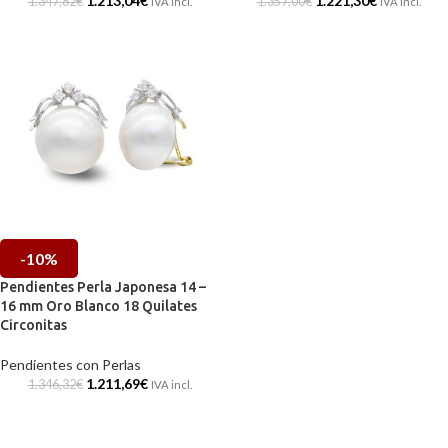
1.213,04
€
1.221,30
€
1.347,82
€
1.357,00
€
IVA incl.
IVA incl.
-10%
Pendientes Perla Japonesa 14 –
16 mm Oro Blanco 18 Quilates
Circonitas
Pendientes con Perlas
1.211,69
€
1.346,32
€
IVA incl.