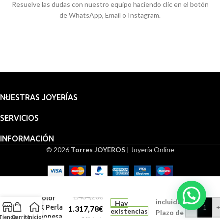
Resuelve las dudas con nuestro equipo haciendo clic en el botón
de WhatsApp, Email o Instagram.
NUESTRAS JOYERÍAS
SERVICIOS
INFORMACIÓN
© 2026
Torres JOYEROS
| Joyería Online
Embalaje
Pendientes
para
Oro
regalo
1.464,20
€
Bicolor
incluido.
Hay
-
18K Perla
1.317,78
€
existencias
Plazo de
Japonesa
Tienda
Carrito
Inicio
IVA incl.