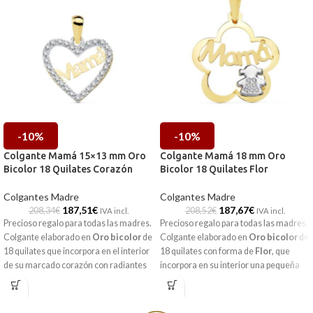
-10%
-10%
Colgante Mamá 15×13 mm Oro
Colgante Mamá 18 mm Oro
Bicolor 18 Quilates Corazón
Bicolor 18 Quilates Flor
Colgantes Madre
Colgantes Madre
187,51
€
187,67
€
208,34
€
208,52
€
IVA incl.
IVA incl.
Precioso regalo para todas las madres.
Precioso regalo para todas las madres.
Colgante elaborado en
Oro bicolor
de
Colgante elaborado en
Oro bicolor
de
18 quilates que incorpora en el interior
18 quilates con forma de
Flor
, que
de su marcado corazón con radiantes
incorpora en su interior una pequeña
Circonitas
el letrero de mamá. Si
niña con radiantes
Circonitas
y el
buscas un regalo con el que demostrar
letrero mamá sobre ella. Si buscas un
tu amor, este es el mejor.
regalo con el que demostrar tu amor,