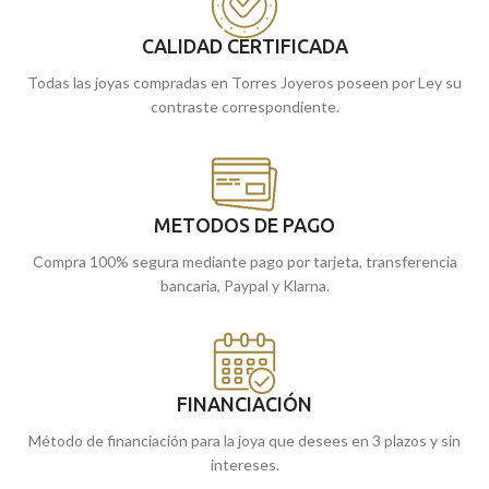
tiendas de Málaga y Melilla, o si lo
Puedes encontrarlo en nuestras
CALIDAD CERTIFICADA
prefieres, encargarlo online y te lo
tiendas de Málaga y Melilla, o si lo
enviamos a casa.
prefieres, encargarlo online y te lo
Todas las joyas compradas en Torres Joyeros poseen por Ley su
enviamos a casa.
contraste correspondiente.
METODOS DE PAGO
Compra 100% segura mediante pago por tarjeta, transferencia
bancaria, Paypal y Klarna.
FINANCIACIÓN
Método de financiación para la joya que desees en 3 plazos y sin
intereses.