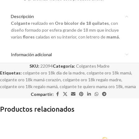
Descripción
Colgante
realizado en
Oro bicolor de 18 quilates
, con
diseño formado por esfera grande de 18 mm que incluye
varias
flores
caladas en su interior, con letrero de
mamá.
Información adicional
SKU:
22094
Categoría:
Colgantes Madre
Etiquetas:
colgante oro 18k dia de la madre
,
colgante oro 18k mamá
,
colgante oro 18k mamá corazón
,
colgante oro 18k regalo madre
,
colgante oro 18k regalo mamá
,
colgante te quiero mama oro 18k
,
mama
Compartir:
Productos relacionados