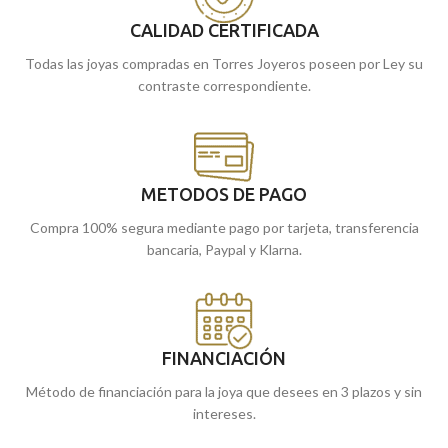
tiendas de Málaga, o si la compras
online, te la enviamos a casa.
Puedes encontrarla en nuestras
CALIDAD CERTIFICADA
tiendas de Málaga, o comprarla
Todas las joyas compradas en Torres Joyeros poseen por Ley su
online y te la enviamos a casa.
contraste correspondiente.
METODOS DE PAGO
Compra 100% segura mediante pago por tarjeta, transferencia
bancaria, Paypal y Klarna.
FINANCIACIÓN
Método de financiación para la joya que desees en 3 plazos y sin
intereses.