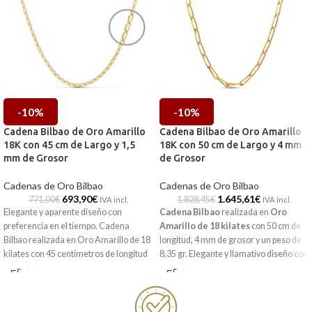
-10%
-10%
Cadena Bilbao de Oro Amarillo
Cadena Bilbao de Oro Amarillo
18K con 45 cm de Largo y 1,5
18K con 50 cm de Largo y 4 mm
mm de Grosor
de Grosor
Cadenas de Oro Bilbao
Cadenas de Oro Bilbao
693,90
€
1.645,61
€
771,00
€
1.828,45
€
IVA incl.
IVA incl.
Elegante y aparente diseño con
Cadena Bilbao
realizada en
Oro
preferencia en el tiempo. Cadena
Amarillo de 18 kilates
con 50 cm de
Bilbao realizada en Oro Amarillo de 18
longitud, 4 mm de grosor y un peso de
kilates con 45 centímetros de longitud
8,35 gr. Elegante y llamativo diseño con
y 1,5 mm de grosor en terminación
preferencia en el tiempo, ideada para
brillo.
llevar siempre contigo, que se
convierte en perfecta para combinar
Puedes encontrarla en nuestras
con una medalla, cruz o colgante.