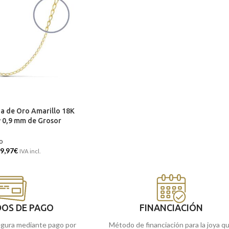
a de Oro Amarillo 18K
y 0,9 mm de Grosor
o
9,97
€
IVA incl.
OS DE PAGO
FINANCIACIÓN
gura mediante pago por
Método de financiación para la joya q