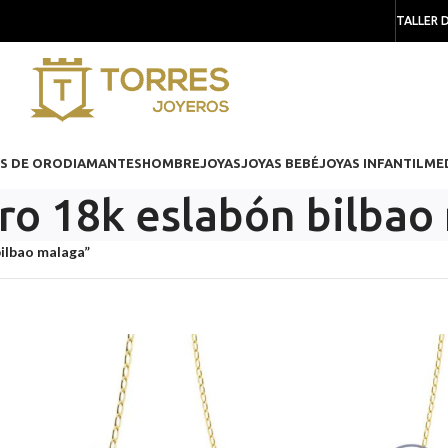
TALLER 
S DE ORO
DIAMANTES
HOMBRE
JOYAS
JOYAS BEBÉ
JOYAS INFANTIL
ME
ro 18k eslabón bilbao
ilbao malaga”