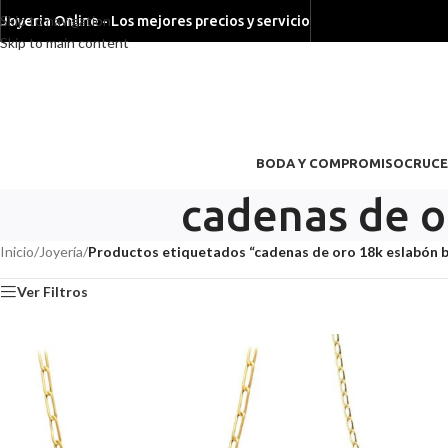
Skip to navigation
Joyeria Online - Los mejores precios y servicio
Skip to main content
BODA Y COMPROMISO
CRUCE
cadenas de o
Inicio
/
Joyería
/
Productos etiquetados “cadenas de oro 18k eslabón b
Ver Filtros