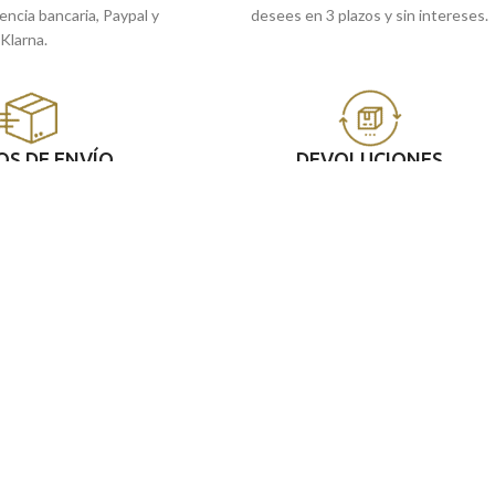
rencia bancaria, Paypal y
desees en 3 plazos y sin intereses.
Klarna.
OS DE ENVÍO
DEVOLUCIONES
do de forma segura en un
Aceptamos el cambio y/o devolución en
e 24/72 horas.
plazo máximo de 15 días tras ser recibi
NUESTRAS JOYERÍAS
SERVIC
C/Arenal, 8 Málaga
Taller de
C/Mármoles, 49 Málaga
Tasacione