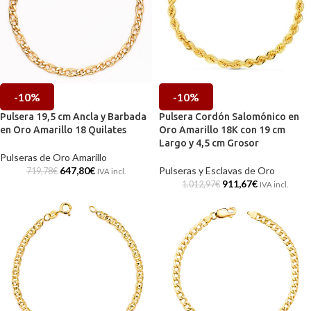
-10%
-10%
Pulsera 19,5 cm Ancla y Barbada
Pulsera Cordón Salomónico en
en Oro Amarillo 18 Quilates
Oro Amarillo 18K con 19 cm
Largo y 4,5 cm Grosor
Pulseras de Oro Amarillo
647,80
€
Pulseras y Esclavas de Oro
719,78
€
IVA incl.
911,67
€
1.012,97
€
IVA incl.