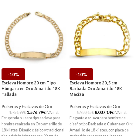
-10%
-10%
Esclava Hombre 20 cm Tipo
Esclava Hombre 20,5 cm
Húngara en Oro Amarillo 18K
Barbada Oro Amarillo 18K
Tallada
Maciza
Pulseras y Esclavas de Oro
Pulseras y Esclavas de Oro
1.576,79
€
8.037,14
€
1.751,99
€
8.930,15
€
IVA incl.
IVA incl.
Estupenda pulsera tipo esclava para
Elegante
esclava
para hombre de
hombre realzada en Oro amarillo de
diseño tipo
Barbada
o Cubana
en
Oro
18 kilates. Diseño clásico y tradicional
Amarillo
de 18 kilates, con placa de