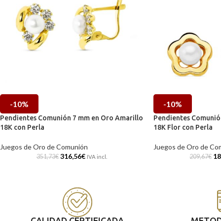
-10%
-10%
Pendientes Comunión 7 mm en Oro Amarillo
Pendientes Comunió
18K con Perla
18K Flor con Perla
Juegos de Oro de Comunión
Juegos de Oro de Co
316,56
€
18
351,73
€
209,67
€
IVA incl.
CALIDAD CERTIFICADA
METOD