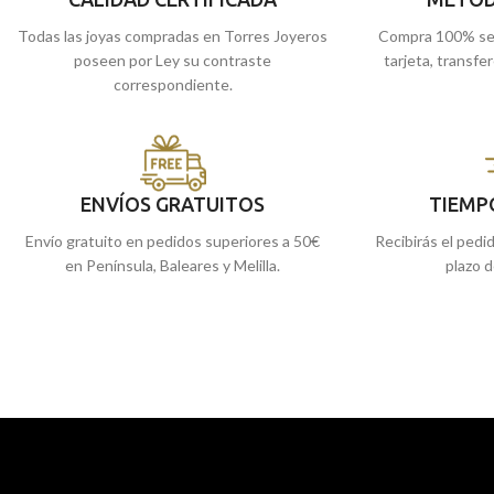
Todas las joyas compradas en Torres Joyeros
Compra 100% se
poseen por Ley su contraste
tarjeta, transfe
correspondiente.
ENVÍOS GRATUITOS
TIEMP
Envío gratuito en pedidos superiores a 50€
Recibirás el pedi
en Península, Baleares y Melilla.
plazo d