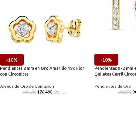
-10%
-10%
Pendientes 8 mm en Oro Amarillo 18K Flor
Pendientes 9×2 mm e
con Circonitas
Quilates Carril Circo
Juegos de Oro de Comunión
Pendientes de Oro
176,49
€
9
196,10
€
100,85
€
IVA incl.