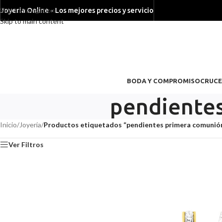
Skip to navigation
Joyeria Online - Los mejores precios y servicio
Skip to main content
BODA Y COMPROMISO
CRUCE
pendientes
Inicio
/
Joyería
/
Productos etiquetados “pendientes primera comunió
Ver Filtros