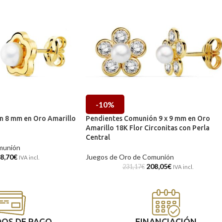
-10%
n 8 mm en Oro Amarillo
Pendientes Comunión 9 x 9 mm en Oro
Amarillo 18K Flor Circonitas con Perla
Central
munión
8,70
€
Juegos de Oro de Comunión
IVA incl.
208,05
€
231,17
€
IVA incl.
OS DE PAGO
FINANCIACIÓN