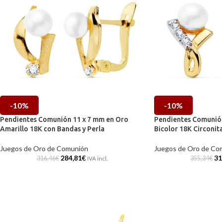
-10%
-10%
Pendientes Comunión 11 x 7 mm en Oro
Pendientes Comunión
Amarillo 18K con Bandas y Perla
Bicolor 18K Circonita
Juegos de Oro de Comunión
Juegos de Oro de Co
284,81
€
31
316,46
€
355,34
€
IVA incl.