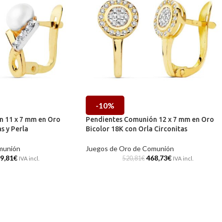
-10%
 11 x 7 mm en Oro
Pendientes Comunión 12 x 7 mm en Oro
s y Perla
Bicolor 18K con Orla Circonitas
munión
Juegos de Oro de Comunión
9,81
€
468,73
€
520,81
€
IVA incl.
IVA incl.