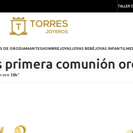
TALLER 
S DE ORO
DIAMANTES
HOMBRE
JOYAS
JOYAS BEBÉ
JOYAS INFANTIL
ME
 primera comunión or
n oro 18k”