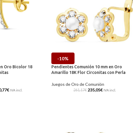
-10%
n Oro Bicolor 18
Pendientes Comunión 10 mm en Oro
nitas
Amarillo 18K Flor Circonitas con Perla
Juegos de Oro de Comunión
0,77
€
235,05
€
261,17
€
IVA incl.
IVA incl.