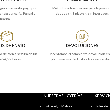
gura mediante pago por
Método de financiación para la joya q
rencia bancaria, Paypal y
desees en 3 plazos y sin intereses.
Klarna.
OS DE ENVÍO
DEVOLUCIONES
do de forma segura en un
Aceptamos el cambio y/o devolución en
e 24/72 horas.
plazo máximo de 15 días tras ser recibi
NUESTRAS JOYERÍAS
SERVIC
C/Arenal, 8 Málaga
Taller de