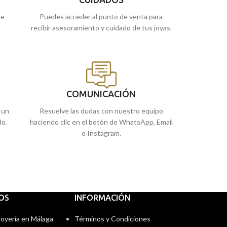
ue
Puedes acceder al punto de venta para
recibir asesoramiento y cuidado de tus joyas.
COMUNICACIÓN
 un
Resuelve las dudas con nuestro equipo
do.
haciendo clic en el botón de WhatsApp, Email
o Instagram.
IOS
INFORMACIÓN
 Joyería en Málaga
Términos y Condiciones