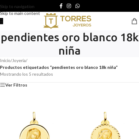
Skip to navigation
Skip to main content
pendientes oro blanco 18k
niña
Inicio
/
Joyería
/
Productos etiquetados “pendientes oro blanco 18k niña”
Mostrando los 5 resultados
Ver Filtros