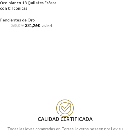
Oro blanco 18 Quilates Esfera
con Circonitas
Pendientes de Oro
331,26
€
368,07
€
IVA incl.
CALIDAD CERTIFICADA
Todas las joyas compradas en Torres Joyeros poseen por Ley su