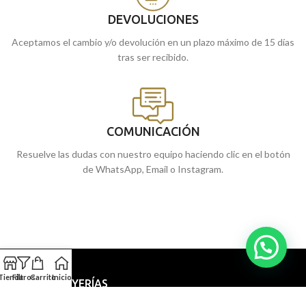
DEVOLUCIONES
Aceptamos el cambio y/o devolución en un plazo máximo de 15 días
tras ser recibido.
COMUNICACIÓN
Resuelve las dudas con nuestro equipo haciendo clic en el botón
de WhatsApp, Email o Instagram.
Tienda
Filtros
Carrito
Inicio
NUESTRAS JOYERÍAS