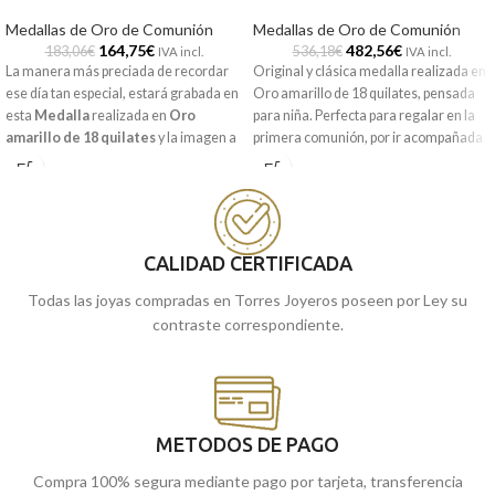
Medallas de Oro de Comunión
Medallas de Oro de Comunión
164,75
€
482,56
€
183,06
€
536,18
€
IVA incl.
IVA incl.
La manera más preciada de recordar
Original y clásica medalla realizada en
ese día tan especial, estará grabada en
Oro amarillo de 18 quilates, pensada
esta
Medalla
realizada en
Oro
para niña. Perfecta para regalar en la
amarillo de 18 quilates
y la imagen a
primera comunión, por ir acompañada
relieve del
Ángel Burlón.
Ideal tanto
del cariñoso y protector Ángel Burlón".
para niño o niña que realicen la primera
Puedes encontrarla en nuestras
comunión.
tiendas de Málaga y Melilla, o si lo
Puedes encontrarla en nuestras
prefieres, encargarla online y te la
tiendas de Málaga y Melilla, o si lo
enviamos a casa.
CALIDAD CERTIFICADA
prefieres, encargarla online y te la
Todas las joyas compradas en Torres Joyeros poseen por Ley su
enviamos a casa.
contraste correspondiente.
METODOS DE PAGO
Compra 100% segura mediante pago por tarjeta, transferencia