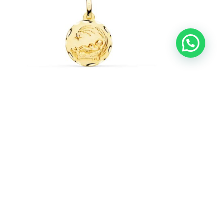
-10%
Medalla Bebé 14 mm Niño Pesebre en Oro
Amarillo 18K con Tallas
Medallas de Oro de Bebé
276,95
€
307,72
€
IVA incl.