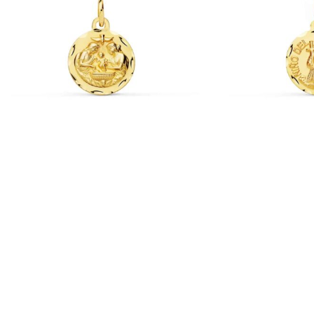
-10%
-10%
Medalla Bebé 14 mm Escena Bautizo Jesús
Medalla Bebé 14 mm 
en Oro Amarillo 18K Tallada
Oro Amarillo 18K
Medallas de Oro de Bebé
Medallas de Oro de B
276,95
€
28
307,72
€
319,12
€
IVA incl.