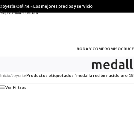
Skip to navigation
Joyeria Online - Los mejores precios y servicio
Skip to main content
BODA Y COMPROMISO
CRUCE
medall
Inicio
/
Joyería
/
Productos etiquetados “medalla recién nacido oro 18
Ver Filtros