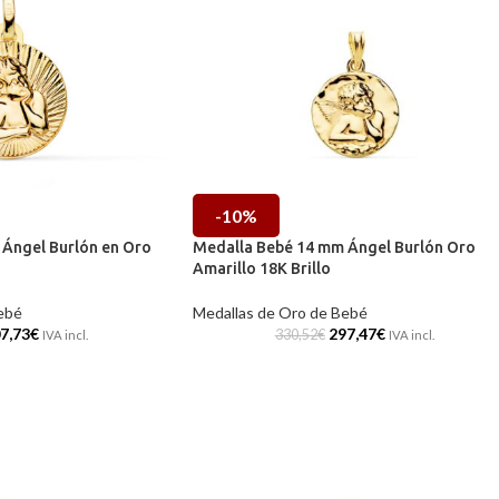
-10%
Ángel Burlón en Oro
Medalla Bebé 14 mm Ángel Burlón Oro
Amarillo 18K Brillo
ebé
Medallas de Oro de Bebé
7,73
€
297,47
€
330,52
€
IVA incl.
IVA incl.