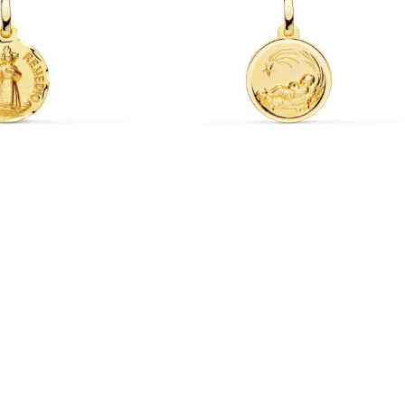
-10%
Niño del Remedio en
Medalla Bebé 14 mm Niño Pesebre en Oro
Amarillo 18K con Bisel
ebé
Medallas de Oro de Bebé
7,21
€
287,21
€
319,12
€
IVA incl.
IVA incl.