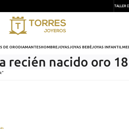
TALLER 
S DE ORO
DIAMANTES
HOMBRE
JOYAS
JOYAS BEBÉ
JOYAS INFANTIL
ME
a recién nacido oro 18
k”