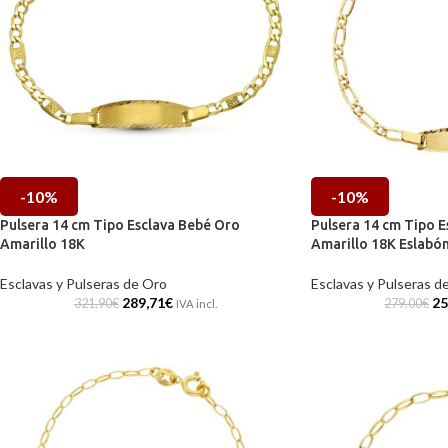
-10%
-10%
Pulsera 14 cm Tipo Esclava Bebé Oro
Pulsera 14 cm Tipo E
Amarillo 18K
Amarillo 18K Eslabón
Esclavas y Pulseras de Oro
Esclavas y Pulseras d
289,71
€
25
321,90
€
279,00
€
IVA incl.