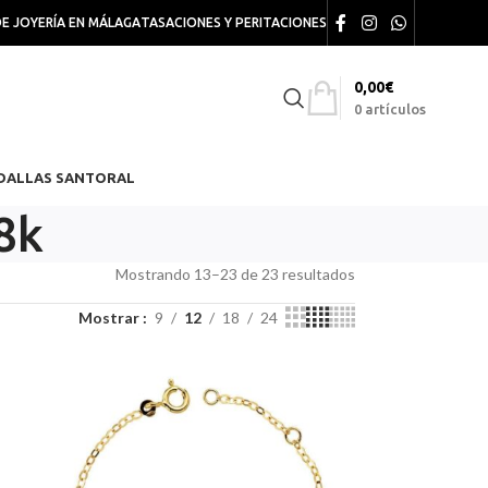
DE JOYERÍA EN MÁLAGA
TASACIONES Y PERITACIONES
0,00
€
0
artículos
DALLAS SANTORAL
8k
Mostrando 13–23 de 23 resultados
Mostrar
9
12
18
24