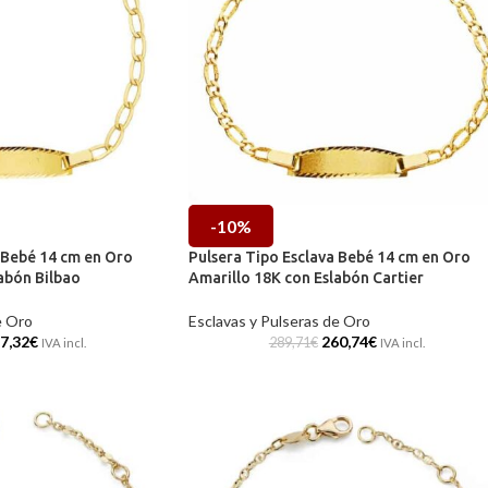
-10%
 Bebé 14 cm en Oro
Pulsera Tipo Esclava Bebé 14 cm en Oro
abón Bilbao
Amarillo 18K con Eslabón Cartier
e Oro
Esclavas y Pulseras de Oro
7,32
€
260,74
€
289,71
€
IVA incl.
IVA incl.