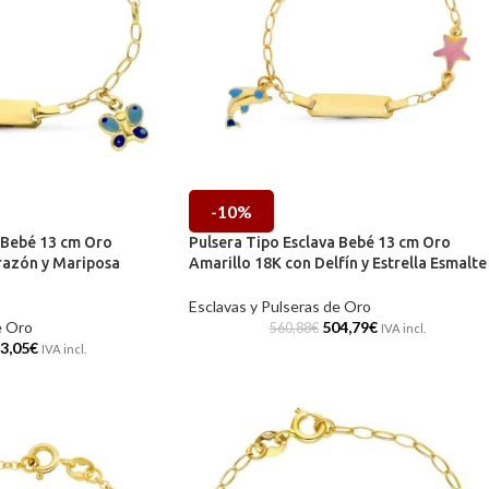
-10%
 Bebé 13 cm Oro
Pulsera Tipo Esclava Bebé 13 cm Oro
razón y Mariposa
Amarillo 18K con Delfín y Estrella Esmalte
Esclavas y Pulseras de Oro
e Oro
504,79
€
560,88
€
IVA incl.
3,05
€
IVA incl.