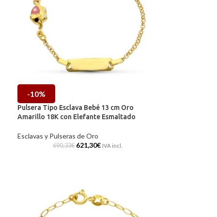
-10%
Pulsera Tipo Esclava Bebé 13 cm Oro
Amarillo 18K con Elefante Esmaltado
Esclavas y Pulseras de Oro
621,30
€
690,33
€
IVA incl.