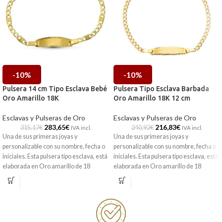
-10%
-10%
Pulsera 14 cm Tipo Esclava Bebé
Pulsera Tipo Esclava Barbada
Oro Amarillo 18K
Oro Amarillo 18K 12 cm
Esclavas y Pulseras de Oro
Esclavas y Pulseras de Oro
283,65
€
216,83
€
315,17
€
240,92
€
IVA incl.
IVA incl.
Una de sus primeras joyas y
Una de sus primeras joyas y
personalizable con su nombre, fecha o
personalizable con su nombre, fecha o
iniciales. Esta pulsera tipo esclava, está
iniciales. Esta pulsera tipo esclava, está
elaborada en Oro amarillo de 18
elaborada en Oro amarillo de 18
kilates y formada por sencillos
kilates y formada por sencillos
eslabones en terminación brillo.
eslabones barbados. Modelo infantil
Modelo infantil perfecto para crecer
perfecto para crecer con él o ella.
con él o ella.
Puedes encontrarla en nuestras
tiendas de Málaga, o si la encargas
Recógela