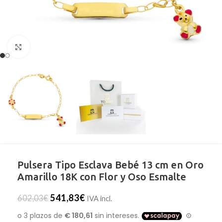
Clic para ampliar
Pulsera Tipo Esclava Bebé 13 cm en Oro
Amarillo 18K con Flor y Oso Esmalte
541,83
€
602,03
€
IVA incl.