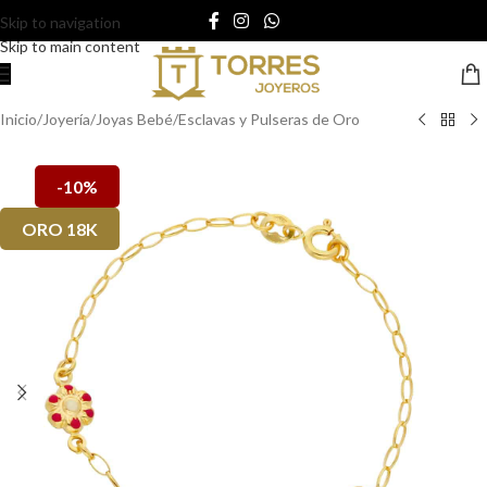
Skip to navigation
Skip to main content
Inicio
/
Joyería
/
Joyas Bebé
/
Esclavas y Pulseras de Oro
-10%
ORO 18K