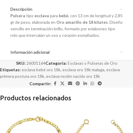
Descripción
Pulsera
tipo
esclava
para
bebé
, con 13 cm de longitud y 2,85
gr de peso, elaborada en
Oro amarillo de 18 kilates
. Diseño
sencillo en terminación brillo, formado por eslabones tipo
rolo que intercalan un oso y corazón esmaltados.
Información adicional
SKU:
26001164
Categoría:
Esclavas y Pulseras de Oro
Etiquetas:
esclava bebé oro 18k
,
esclava oro 18k malaga
,
esclava
primera postura oro 18k
,
esclava recién nacido oro 18k
Compartir:
Productos relacionados