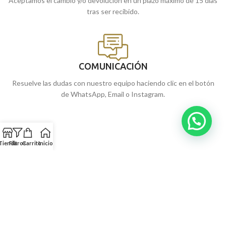
Aceptamos el cambio y/o devolución en un plazo máximo de 15 días
tras ser recibido.
COMUNICACIÓN
Resuelve las dudas con nuestro equipo haciendo clic en el botón
de WhatsApp, Email o Instagram.
Tienda
Filtros
Carrito
Inicio
NUESTRAS JOYERÍAS
SERVICIOS
INFORMACIÓN