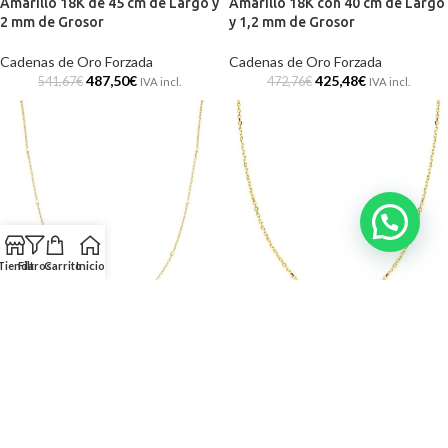
Amarillo 18K de 45 cm de Largo y
Amarillo 18K con 40 cm de Largo
2 mm de Grosor
y 1,2 mm de Grosor
Cadenas de Oro Forzada
Cadenas de Oro Forzada
487,50
€
425,48
€
541,67
€
472,76
€
IVA incl.
IVA incl.
Tienda
Filtros
Carrito
Inicio
-10%
-10%
Cadena Forzada Maciza de Oro
Cadena Forzada Maciza de Oro
Amarillo 18K con 45 cm de Largo
Amarillo 18K con 45 cm de Largo
y 1 mm de Grosor
y 1,2 mm de Grosor
Cadenas de Oro Forzada
Cadenas de Oro Forzada