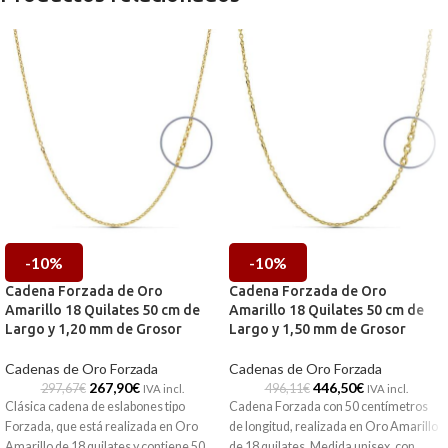
-10%
-10%
Cadena Forzada de Oro
Cadena Forzada de Oro
Amarillo 18 Quilates 50 cm de
Amarillo 18 Quilates 50 cm de
Largo y 1,20 mm de Grosor
Largo y 1,50 mm de Grosor
Cadenas de Oro Forzada
Cadenas de Oro Forzada
267,90
€
446,50
€
297,67
€
496,11
€
IVA incl.
IVA incl.
Clásica cadena de eslabones tipo
Cadena Forzada con 50 centímetros
Forzada, que está realizada en Oro
de longitud, realizada en Oro Amarillo
Amarillo de 18 quilates y contiene
50
de 18 quilates. Medida unisex, con